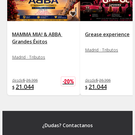
MAMMA MIA! & ABBA 
Grease experience
Grandes Éxitos
Madrid · Tributos
Madrid · Tributos
-
20
%
desde
$
26.306
desde
$
26.306
21.044
21.044
$
$
¿Dudas? Contactanos