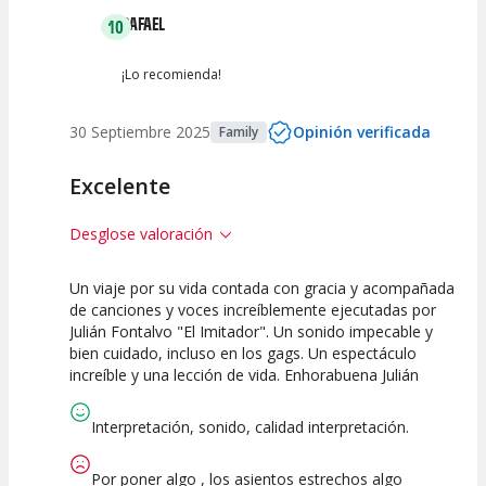
RAFAEL
10
¡Lo recomienda!
30 Septiembre 2025
Opinión verificada
Family
Excelente
Desglose valoración
Un viaje por su vida contada con gracia y acompañada
10
10
10
de canciones y voces increíblemente ejecutadas por
Julián Fontalvo "El Imitador". Un sonido impecable y
Calidad del
Puesta en
Interpretación
bien cuidado, incluso en los gags. Un espectáculo
Espectáculo
Escena
artística
increíble y una lección de vida. Enhorabuena Julián
Interpretación, sonido, calidad interpretación.
Por poner algo , los asientos estrechos algo