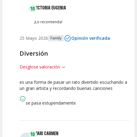
VICTORIA EUGENIA
10
¡Lo recomienda!
25 Mayo 2026
Opinión verificada
Family
Diversión
Desglose valoración
es una forma de pasar un rato divertido escuchando a
10
10
10
un gran artista y recordando buenas canciones
Calidad del
Puesta en
Interpretación
Espectáculo
Escena
artística
se pasa estupendamente
MARI CARMEN
10