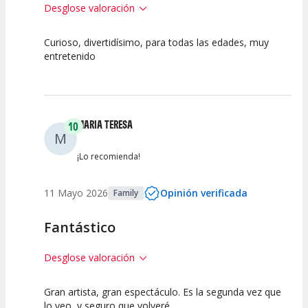
Desglose valoración
Curioso, divertidísimo, para todas las edades, muy
10
7.5
10
entretenido
Calidad del
Puesta en
Interpretación
Espectáculo
Escena
artística
MARIA TERESA
10
M
¡Lo recomienda!
11 Mayo 2026
Opinión verificada
Family
Fantástico
Desglose valoración
Gran artista, gran espectáculo. Es la segunda vez que
10
10
10
lo veo, y seguro que volveré