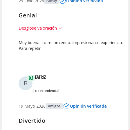
29 Junio 2026
Opinión verificada
Family
Genial
Desglose valoración
Muy buena. Lo recomiendo. Impresionante experiencia.
10
10
10
Para repetir
Calidad del
Puesta en
Interpretación
Espectáculo
Escena
artística
BEATRIZ
9.1
B
¡Lo recomienda!
19 Mayo 2026
Opinión verificada
Amigos
Divertido