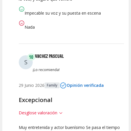
Calidad del
Puesta en
Interpretación
Espectáculo
Escena
artística
Impecable su voz y su puesta en escena
Nada
SANCHEZ PASCUAL
10
S
¡Lo recomienda!
29 Junio 2026
Opinión verificada
Family
Excepcional
Desglose valoración
Muy entretenida y actor buenísimo Se pasa el tiempo
10
10
10