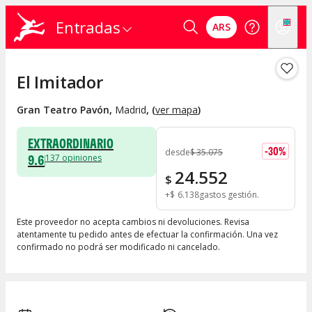
Entradas
ARS
El Imitador
Gran Teatro Pavón
,
Madrid
, (
ver mapa
)
EXTRAORDINARIO
-
30
%
desde
$
35.075
9.6
137
opiniones
24.552
$
+
$
6.138
gastos gestión
Este proveedor no acepta cambios ni devoluciones. Revisa
atentamente tu pedido antes de efectuar la confirmación. Una vez
confirmado no podrá ser modificado ni cancelado.