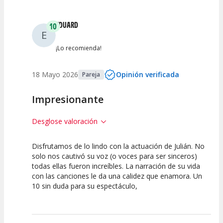
Entre 2 y 4
(
0
)
EDUARD
10
E
Entre 0 y 2
(
0
)
¡Lo recomienda!
18 Mayo 2026
Opinión verificada
Pareja
Impresionante
Desglose valoración
Disfrutamos de lo lindo con la actuación de Julián. No
10
10
10
solo nos cautivó su voz (o voces para ser sinceros)
todas ellas fueron increíbles. La narración de su vida
Calidad del
Puesta en
Interpretación
con las canciones le da una calidez que enamora. Un
Espectáculo
Escena
artística
10 sin duda para su espectáculo,