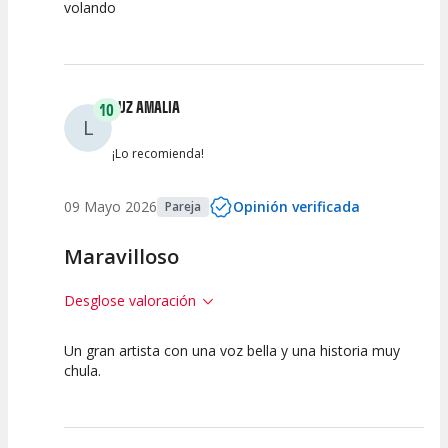
volando
Calidad del
Puesta en
Interpretación
Espectáculo
Escena
artística
LUZ AMALIA
10
L
¡Lo recomienda!
09 Mayo 2026
Opinión verificada
Pareja
Maravilloso
Desglose valoración
Un gran artista con una voz bella y una historia muy
10
10
10
chula.
Calidad del
Puesta en
Interpretación
Espectáculo
Escena
artística