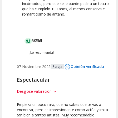
incómodos, pero que se le puede pedir a un teatro
que ha cumplido 100 años, al menos conserva el
romanticismo de antaño.
CARMEN
9.1
¡Lo recomienda!
07 Noviembre 2025
Opinión verificada
Pareja
Espectacular
Desglose valoración
Empieza un poco rara, que no sabes que te vas a
10
7.5
10
encontrar, pero es impresionante como actúa y imita
tan bien a tantos artistas. Muy recomendable
Calidad del
Puesta en
Interpretación