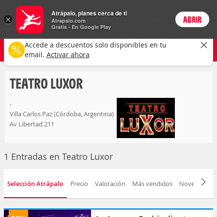
Entradas
Atrápalo, planes cerca de ti
ARS
×
ABRIR
Precios en
Cambiar moneda
Peso argen
Login
Atrapalo.com
Gratis - En Google Play
teatro luxor
CAMBIAR
Accede a descuentos solo disponibles en tu
Cualquier tipo
Cualquier fecha
email.
Activar ahora
TEATRO LUXOR
.
Villa Carlos Paz (Córdoba, Argentina)
Av Libertad 211
1 Entradas en Teatro Luxor
Selección Atrápalo
Precio
Valoración
Más vendidos
Novedad
F