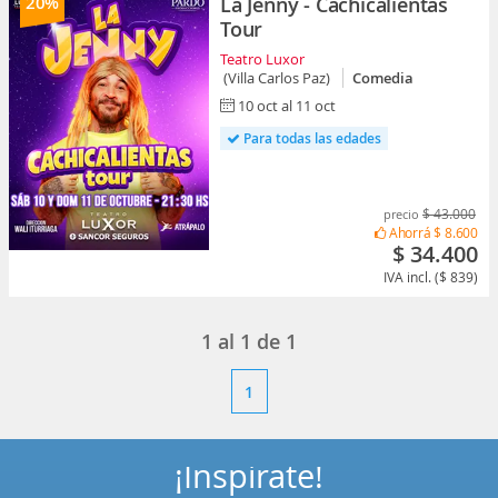
20%
La Jenny - Cachicalientas
Tour
Teatro Luxor
(Villa Carlos Paz)
Comedia
10 oct al 11 oct
Para todas las edades
$ 43.000
precio
Ahorrá
$ 8.600
$ 34.400
IVA incl. ($ 839)
1
al
1
de
1
1
¡Inspírate!