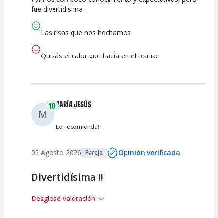
10
7.5
10
fue divertidisima
Calidad del
Puesta en
Interpretación
Espectáculo
Escena
artística
Las risas que nos hechamos
Quizás el calor que hacía en el teatro
MARÍA JESÚS
10
M
¡Lo recomienda!
05 Agosto 2026
Opinión verificada
Pareja
Divertidísima !!
Desglose valoración