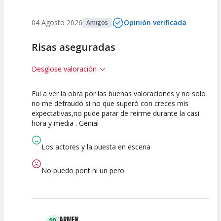
04 Agosto 2026
Opinión verificada
Amigos
Risas aseguradas
Desglose valoración
Fui a ver la obra por las buenas valoraciones y no solo
10
10
10
no me defraudó si no que superó con creces mis
expectativas,no pude parar de reírme durante la casi
Calidad del
Puesta en
Interpretación
hora y media . Genial
Espectáculo
Escena
artística
Los actores y la puesta en escena
No puedo pont ni un pero
CARMEN