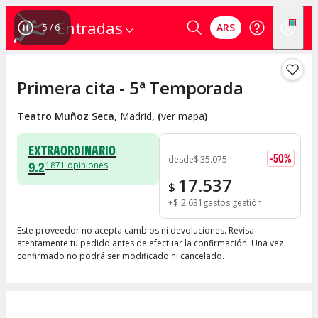
Entradas
ARS
6
/
6
Primera cita - 5ª Temporada
Teatro Muñoz Seca
,
Madrid
, (
ver mapa
)
EXTRAORDINARIO
-
50
%
desde
$
35.075
9.2
1871
opiniones
17.537
$
+
$
2.631
gastos gestión
Este proveedor no acepta cambios ni devoluciones. Revisa
atentamente tu pedido antes de efectuar la confirmación. Una vez
confirmado no podrá ser modificado ni cancelado.