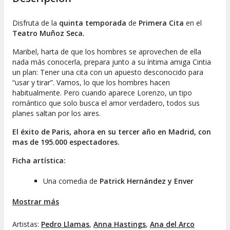
ritmo.
Disfruta de la
quinta temporada
de
Primera Cita
en el
Teatro Muñoz Seca.
Maribel, harta de que los hombres se aprovechen de ella
nada más conocerla, prepara junto a su íntima amiga Cintia
un plan: Tener una cita con un apuesto desconocido para
“usar y tirar”. Vamos, lo que los hombres hacen
habitualmente. Pero cuando aparece Lorenzo, un tipo
romántico que solo busca el amor verdadero, todos sus
planes saltan por los aires.
El éxito de Paris, ahora en su tercer año en Madrid, con
mas de 195.000 espectadores.
Ficha artística:
Una comedia de
Patrick Hernández y Enver
Recepovic
Mostrar más
Con
Ana Del Arco, Pedro Llamas y Anna Hastings
Dirección
Tuti Fernández
Artistas:
Pedro Llamas
,
Anna Hastings
,
Ana del Arco
Versión:
Pedro Llamas