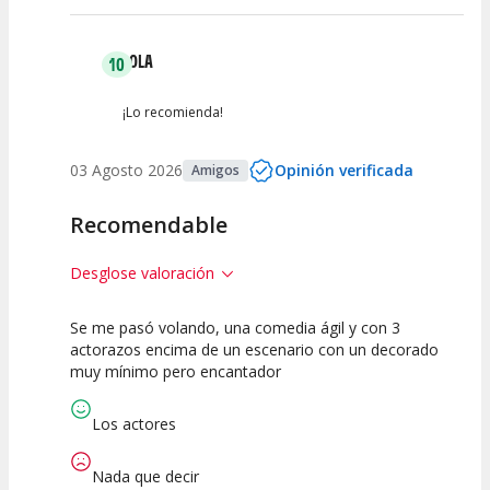
LOLA
10
¡Lo recomienda!
03 Agosto 2026
Opinión verificada
Amigos
Recomendable
Desglose valoración
Se me pasó volando, una comedia ágil y con 3
10
10
10
actorazos encima de un escenario con un decorado
muy mínimo pero encantador
Calidad del
Puesta en
Interpretación
Espectáculo
Escena
artística
Los actores
Nada que decir