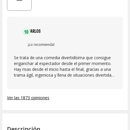
CARLOS
10
¡Lo recomienda!
Se trata de una comedia divertidísima que consigue
enganchar al espectador desde el primer momento.
Hay risas desde el inicio hasta el final, gracias a una
trama ágil, ingeniosa y llena de situaciones divertidas
que mantienen el interés en todo momento. A ello
contribuyen, además, las sobresalientes actuaciones
de los actores, que interpretan a sus personajes con
Ver las 1873 opiniones
gran naturalidad y un excelente sentido del humor. La
química entre el reparto hace que cada escena resulte
aún más entretenida y que los diálogos brillen por su
frescura. En conjunto, es una obra muy recomendable
para quienes buscan pasar un buen rato y disfrutar de
una comedia capaz de sacar carcajadas sin perder el
Descripción