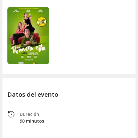
Escenografía:
Javier Ruiz de Alegría
basada en una
idea original de
Carmen Castañón.
Música:
Tuti Fernández
Iluminación:
Carlos Alzueta
Datos del evento
Duración
90 minutos