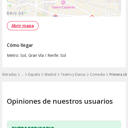
Abrir mapa
Cómo llegar
Metro: Sol, Gran Vía / Renfe: Sol
Entradas
…
España
Madrid
Teatro y Danza
Comedia
Primera ci
Mostrar todos los niveles
Opiniones de nuestros usuarios