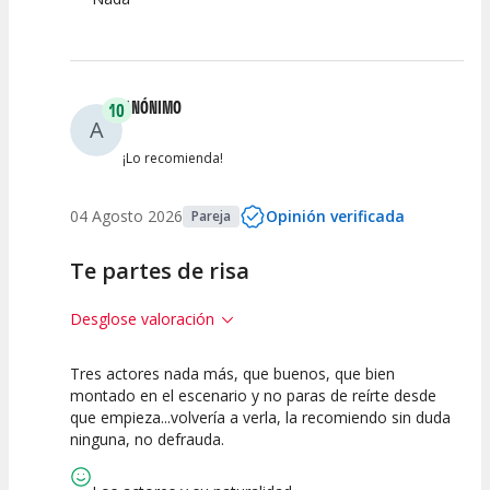
ANÓNIMO
10
A
¡Lo recomienda!
04 Agosto 2026
Opinión verificada
Pareja
Te partes de risa
Desglose valoración
Tres actores nada más, que buenos, que bien
10
10
10
montado en el escenario y no paras de reírte desde
que empieza...volvería a verla, la recomiendo sin duda
Calidad del
Puesta en
Interpretación
ninguna, no defrauda.
Espectáculo
Escena
artística