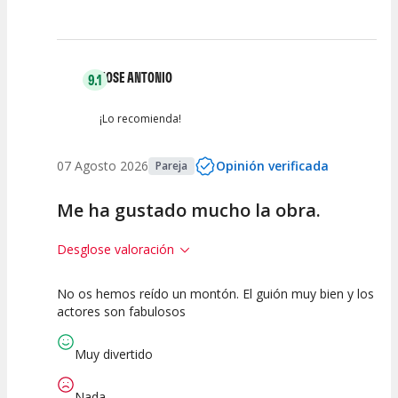
JOSE ANTONIO
9.1
¡Lo recomienda!
07 Agosto 2026
Opinión verificada
Pareja
Me ha gustado mucho la obra.
Desglose valoración
No os hemos reído un montón. El guión muy bien y los
7.5
10
10
actores son fabulosos
Calidad del
Puesta en
Interpretación
Espectáculo
Escena
artística
Muy divertido
Nada