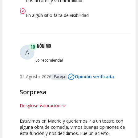
Los actores y su naturalidad
En algún sitio falta de visibilidad
ANÓNIMO
10
A
¡Lo recomienda!
04 Agosto 2026
Opinión verificada
Pareja
Sorpresa
Desglose valoración
Estuvimos en Madrid y queríamos ir a un teatro con
10
10
10
alguna obra de comedia. Vimos buenas opiniones de
ésta función y nos decidimos. Fue un acierto.
Calidad del
Puesta en
Interpretación