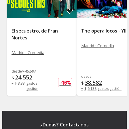
El secuestro, de Fran
The opera locos - Yll
Nortes
Madrid · Comedia
Madrid · Comedia
desde
$
45.597
24.552
desde
$
38.582
-
46
%
$
+
$
3.332
gastos
gestión
+
$
6.138
gastos gestión
¿Dudas? Contactanos