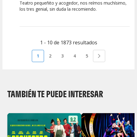
Teatro pequeñito y acogedor, nos reímos muchísimo,
10
10
10
los tres genial, sin duda la recomiendo.
Calidad del
Puesta en
Interpretación
Espectáculo
Escena
artística
1 - 10 de 1873 resultados
1
2
3
4
5
TAMBIÉN TE PUEDE INTERESAR
9.2