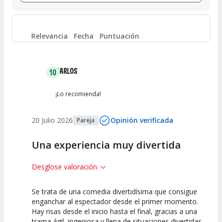
Entre 6 y 8
(
168
)
Entre 4 y 6
(
70
)
Relevancia
Fecha
Puntuación
Entre 2 y 4
(
21
)
CARLOS
10
Entre 0 y 2
(
73
)
¡Lo recomienda!
20 Julio 2026
Opinión verificada
Pareja
Una experiencia muy divertida
Desglose valoración
Se trata de una comedia divertidísima que consigue
10
10
10
enganchar al espectador desde el primer momento.
Hay risas desde el inicio hasta el final, gracias a una
Calidad del
Puesta en
Interpretación
trama ágil, ingeniosa y llena de situaciones divertidas
Espectáculo
Escena
artística