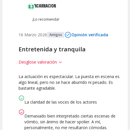
ENCARNACION
8.3
¡Lo recomienda!
16 Marzo 2026
Opinión verificada
Amigos
Entretenida y tranquila
Desglose valoración
La actuación es espectacular. La puesta en escena es
10
5
10
algo lineal, pero no se hace aburrido ni pesado. Es
bastante agradable.
Calidad del
Puesta en
Interpretación
Espectáculo
Escena
artística
La claridad de las voces de los actores
Demasiado bien interpretado ciertas escenas de
vómito, sin ánimo de hacer spolier. A mí,
personalmente, no me resultaron cómodas.