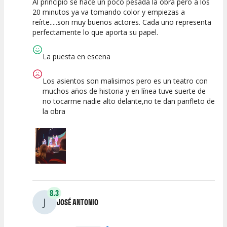
Al principio se hace un poco pesada la obra pero a los
10
10
10
20 minutos ya va tomando color y empiezas a
reírte.....son muy buenos actores. Cada uno representa
Calidad del
Puesta en
Interpretación
perfectamente lo que aporta su papel.
Espectáculo
Escena
artística
La puesta en escena
Los asientos son malisimos pero es un teatro con
muchos años de historia y en línea tuve suerte de
no tocarme nadie alto delante,no te dan panfleto de
la obra
8.3
J
JOSÉ ANTONIO