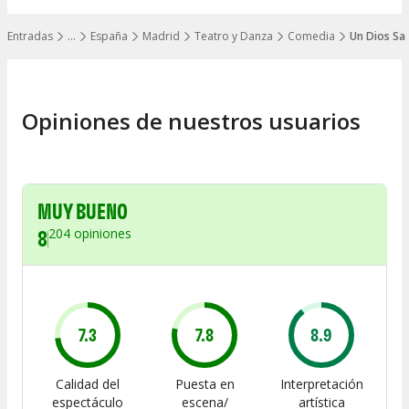
Entradas
…
España
Madrid
Teatro y Danza
Comedia
Un Dios Sal
Mostrar todos los niveles
Opiniones de nuestros usuarios
MUY BUENO
8
204
opiniones
7.3
7.8
8.9
Calidad del
Puesta en
Interpretación
espectáculo
escena/
artística