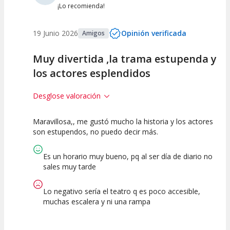
¡Lo recomienda!
19 Junio 2026
Opinión verificada
Amigos
Muy divertida ,la trama estupenda y
los actores esplendidos
Desglose valoración
Maravillosa,, me gustó mucho la historia y los actores
10
10
10
son estupendos, no puedo decir más.
Calidad del
Puesta en
Interpretación
Espectáculo
Escena
artística
Es un horario muy bueno, pq al ser día de diario no
sales muy tarde
Lo negativo sería el teatro q es poco accesible,
muchas escalera y ni una rampa