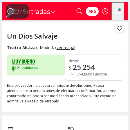
Entradas
ARS
4
/
4
Un Dios Salvaje
Teatro Alcázar
,
Madrid
, (
ver mapa
)
MUY BUENO
desde
25.254
8
$
204
opiniones
+
$
1.754
gastos gestión
Este proveedor no acepta cambios ni devoluciones. Revisa
atentamente tu pedido antes de efectuar la confirmación. Una vez
confirmado no podrá ser modificado ni cancelado. Este evento no
admite Vale Regalo de Atrápalo