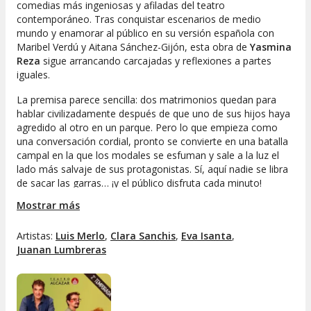
comedias más ingeniosas y afiladas del teatro
contemporáneo. Tras conquistar escenarios de medio
mundo y enamorar al público en su versión española con
Maribel Verdú y Aitana Sánchez-Gijón, esta obra de
Yasmina
Reza
sigue arrancando carcajadas y reflexiones a partes
iguales.
La premisa parece sencilla: dos matrimonios quedan para
hablar civilizadamente después de que uno de sus hijos haya
agredido al otro en un parque. Pero lo que empieza como
una conversación cordial, pronto se convierte en una batalla
campal en la que los modales se esfuman y sale a la luz el
lado más salvaje de sus protagonistas. Sí, aquí nadie se libra
de sacar las garras… ¡y el público disfruta cada minuto!
Mostrar más
El texto de Reza brilla por su capacidad para retratar, con
ironía y mucha verdad, la complejidad de las relaciones
humanas. En
Artistas:
Luis Merlo
Un Dios Salvaje
,
Clara Sanchis
, lo cotidiano se vuelve
,
Eva Isanta
,
hilarante y, aunque las situaciones se salen de madre, seguro
Juanan Lumbreras
que te verás reflejado en más de una ocasión. No hay mejor
plan para olvidarse de la rutina que sumergirse en este
divertidísimo duelo dialéctico.