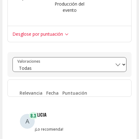
Producción del
evento
Desglose por puntuación
Entre 8 y 10
(
123
)
Valoraciones
Entre 6 y 8
(
40
)
Entre 4 y 6
(
30
)
Relevancia
Fecha
Puntuación
Entre 2 y 4
(
7
)
ALICIA
8.3
A
Entre 0 y 2
(
4
)
¡Lo recomienda!