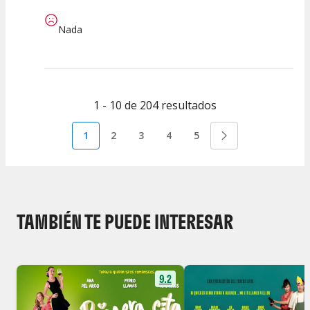
Nada
1 - 10 de 204 resultados
1
2
3
4
5
TAMBIÉN TE PUEDE INTERESAR
9.2