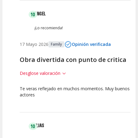
ANGEL
10
¡Lo recomienda!
17 Mayo 2026
Opinión verificada
Family
Obra divertida con punto de critica
Desglose valoración
Te veras reflejado en muchos momentos. Muy buenos
10
10
10
actores
Calidad del
Puesta en
Interpretación
Espectáculo
Escena
artística
ELIAS
10