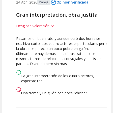
24 Abril 2026
Opinión verificada
Pareja
Gran interpretación, obra justita
Desglose valoración
Pasamos un buen rato y aunque duró dos horas se
7.5
7.5
10
nos hizo corto. Los cuatro actores espectaculares pero
la obra nos parecio un poco pobre en guión,
Calidad del
Puesta en
Interpretación
últimamente hay demasiadas obras tratando los
Espectáculo
Escena
artística
mismos temas de relaciones conyugales y analisis de
parejas. Divertida pero sin mas.
La gran interpretación de los cuatro actores,
espectacular.
Una trama y un guión con poca "chicha".