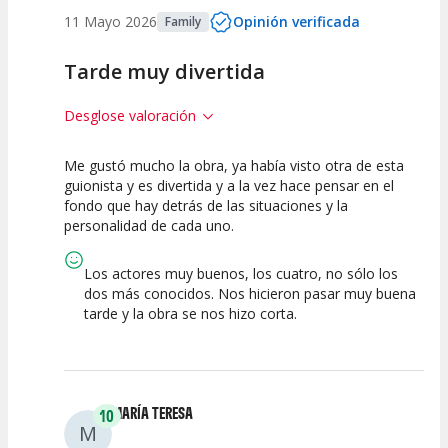
11 Mayo 2026
Opinión verificada
Family
Tarde muy divertida
Desglose valoración
Me gustó mucho la obra, ya había visto otra de esta
7.5
7.5
10
guionista y es divertida y a la vez hace pensar en el
fondo que hay detrás de las situaciones y la
Calidad del
Puesta en
Interpretación
personalidad de cada uno.
Espectáculo
Escena
artística
Los actores muy buenos, los cuatro, no sólo los
dos más conocidos. Nos hicieron pasar muy buena
tarde y la obra se nos hizo corta.
MARÍA TERESA
10
M