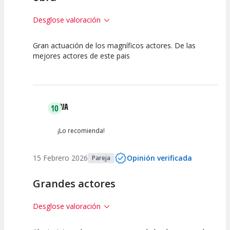
Desglose valoración
Gran actuación de los magníficos actores. De las
7.5
7.5
7.5
mejores actores de este pais
Calidad del
Puesta en
Interpretación
Espectáculo
Escena
artística
EVA
10
¡Lo recomienda!
15 Febrero 2026
Opinión verificada
Pareja
Grandes actores
Desglose valoración