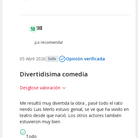
LUIS
10
¡Lo recomienda!
05 Abril 2026
Opinión verificada
Solo
Divertidisima comedia
Desglose valoración
Me resultó muy divertida la obra , pasé todo el rato
10
10
10
riendo Luis Merlo estuvo genial, se ve que ha vivido en
teatro desde que nació. Los otros actores también
Calidad del
Puesta en
Interpretación
estuvieron muy bien.
Espectáculo
Escena
artística
Todo