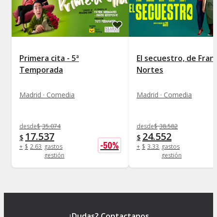
Primera cita - 5ª
El secuestro, de Fran
Temporada
Nortes
Madrid · Comedia
Madrid · Comedia
desde
$
35.074
desde
$
38.582
17.537
24.552
$
$
-
50
%
+
$
2.630
gastos
+
$
3.332
gastos
gestión
gestión
¿Dudas? Contactanos