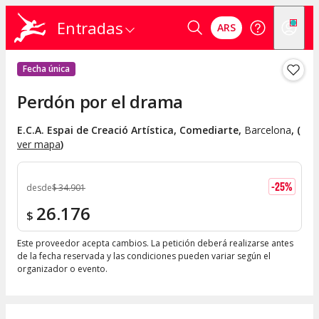
Entradas
ARS
Fecha única
Perdón por el drama
E.C.A. Espai de Creació Artística, Comediarte
,
Barcelona
, (
ver mapa
)
-
25
%
desde
$
34.901
26.176
$
Este proveedor acepta cambios. La petición deberá realizarse antes
de la fecha reservada y las condiciones pueden variar según el
organizador o evento.