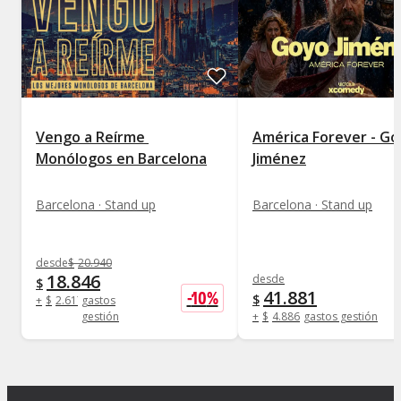
Vengo a Reírme 
América Forever - G
Monólogos en Barcelona
Jiménez
Barcelona · Stand up
Barcelona · Stand up
desde
$
20.940
18.846
desde
$
41.881
-
10
%
$
+
$
2.617
gastos
gestión
+
$
4.886
gastos gestión