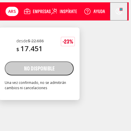
ARS
-
23
%
desde
$
22.686
17.451
$
NO DISPONIBLE
Una vez confirmado, no se admitirán
cambios ni cancelaciones