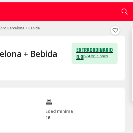
pro Barcelona + Bebida
EXTRAORDINARIO
elona + Bebida
8.9
574
opiniones
Edad mínima
o
18