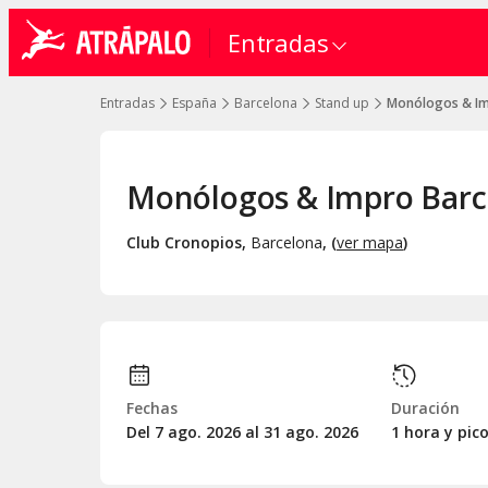
Entradas
Entradas
España
Barcelona
Stand up
Monólogos & Im
Monólogos & Impro Barc
Club Cronopios
,
Barcelona
, (
ver mapa
)
Fechas
Duración
Del 7
ago.
2026 al 31
ago.
2026
1 hora y pic