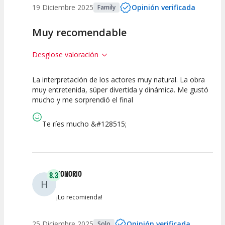
19 Diciembre 2025
Opinión verificada
Family
Muy recomendable
Desglose valoración
La interpretación de los actores muy natural. La obra
10
10
10
muy entretenida, súper divertida y dinámica. Me gustó
mucho y me sorprendió el final
Calidad del
Puesta en
Interpretación
Espectáculo
Escena
artística
Te ríes mucho &#128515;
HONORIO
8.3
H
¡Lo recomienda!
25 Diciembre 2025
Opinión verificada
Solo