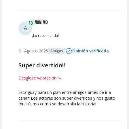
ANÓNIMO
10
A
¡Lo recomienda!
31 Agosto 2025
Opinión verificada
Amigos
Super divertido!!
Desglose valoración
Esta guay para un plan entre amigos antes de ir a
10
10
10
cenar. Los actores son suoer divertidos y nos gusto
muchísimo como se desarrolla la historia!
Calidad del
Puesta en
Interpretación
Espectáculo
Escena
artística