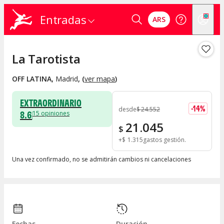
Entradas
ARS
La Tarotista
OFF LATINA
,
Madrid
, (
ver mapa
)
EXTRAORDINARIO
-
14
%
desde
$
24.552
8.6
15
opiniones
21.045
$
+
$
1.315
gastos gestión
Una vez confirmado, no se admitirán cambios ni cancelaciones
Fechas
Duración