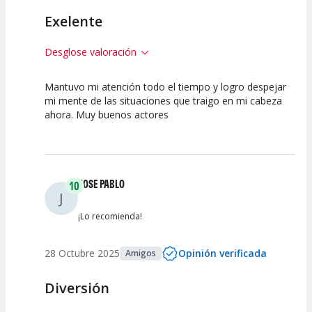
Exelente
Desglose valoración
Mantuvo mi atención todo el tiempo y logro despejar
10
10
10
mi mente de las situaciones que traigo en mi cabeza
ahora. Muy buenos actores
Calidad del
Puesta en
Interpretación
Espectáculo
Escena
artística
JOSE PABLO
10
J
¡Lo recomienda!
28 Octubre 2025
Opinión verificada
Amigos
Diversión