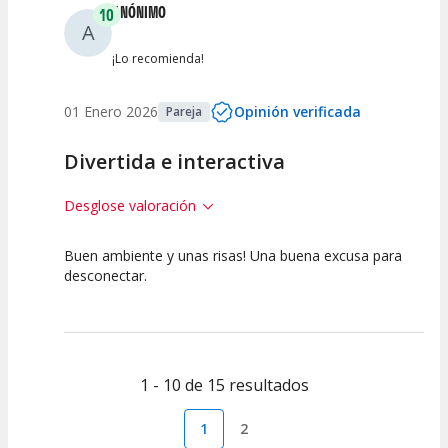
ANÓNIMO
10
A
¡Lo recomienda!
01 Enero 2026
Opinión verificada
Pareja
Divertida e interactiva
Desglose valoración
Buen ambiente y unas risas! Una buena excusa para
10
10
10
desconectar.
Calidad del
Puesta en
Interpretación
Espectáculo
Escena
artística
1 - 10 de 15 resultados
1
2