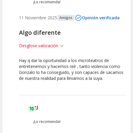
¡Lo recomienda!
11 Noviembre 2025
Opinión verificada
Amigos
Algo diferente
Desglose valoración
Hay q dar la oportunidad a los microteatros de
10
10
10
entretenernos y hacernos reír , tanto violencia como
Gonzalo lo ha conseguido, y son capaces de sacarnos
Calidad del
Puesta en
Interpretación
de nuestra realidad para llevarnos a la suya.
Espectáculo
Escena
artística
ELI
10
¡Lo recomienda!