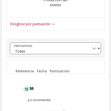
evento
Desglose por puntuación
Entre 8 y 10
(
13
)
Valoraciones
Entre 6 y 8
(
0
)
Entre 4 y 6
(
0
)
Relevancia
Fecha
Puntuación
Entre 2 y 4
(
0
)
ANA
10
Entre 0 y 2
(
2
)
¡Lo recomienda!