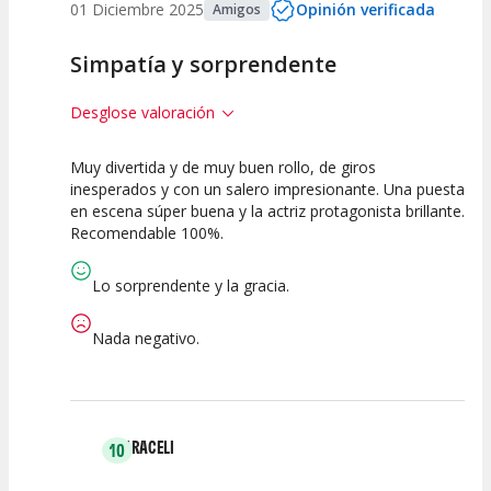
01 Diciembre 2025
Opinión verificada
Amigos
Simpatía y sorprendente
Desglose valoración
Muy divertida y de muy buen rollo, de giros
10
10
10
inesperados y con un salero impresionante. Una puesta
en escena súper buena y la actriz protagonista brillante.
Calidad del
Puesta en
Interpretación
Recomendable 100%.
Espectáculo
Escena
artística
Lo sorprendente y la gracia.
Nada negativo.
ARACELI
10