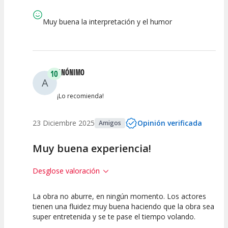
Calidad del
Puesta en
Interpretación
Espectáculo
Escena
artística
Muy buena la interpretación y el humor
ANÓNIMO
10
A
¡Lo recomienda!
23 Diciembre 2025
Opinión verificada
Amigos
Muy buena experiencia!
Desglose valoración
La obra no aburre, en ningún momento. Los actores
10
10
10
tienen una fluidez muy buena haciendo que la obra sea
super entretenida y se te pase el tiempo volando.
Calidad del
Puesta en
Interpretación
Espectáculo
Escena
artística