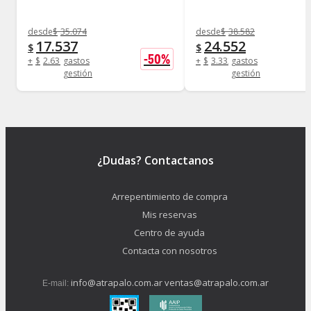
desde
$
35.074
desde
$
38.582
17.537
24.552
$
$
-
50
%
+
$
2.630
gastos
+
$
3.332
gastos
gestión
gestión
¿Dudas? Contactanos
Arrepentimiento de compra
Mis reservas
Centro de ayuda
Contacta con nosotros
info@atrapalo.com.ar
ventas@atrapalo.com.ar
E-mail: