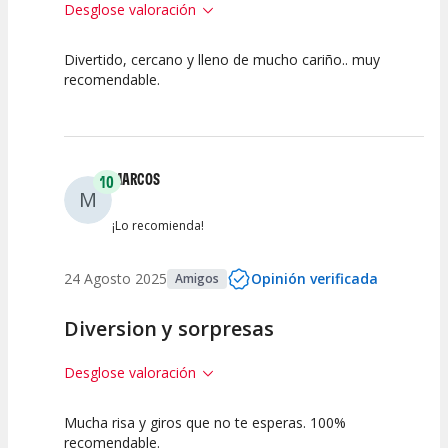
Desglose valoración
Divertido, cercano y lleno de mucho cariño.. muy
10
10
10
recomendable.
Calidad del
Puesta en
Interpretación
Espectáculo
Escena
artística
MARCOS
10
M
¡Lo recomienda!
24 Agosto 2025
Opinión verificada
Amigos
Diversion y sorpresas
Desglose valoración
Mucha risa y giros que no te esperas. 100%
10
10
10
recomendable.