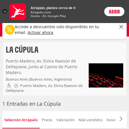
Entradas
Atrápalo, planes cerca de ti
ARS
×
ABRIR
Precios en
Cambiar moneda
Peso argen
Login
Atrapalo.com
Gratis - En Google Play
la cúpula
CAMBIAR
Accede a descuentos solo disponibles en tu
Cualquier tipo
Cualquier fecha
email.
Activar ahora
LA CÚPULA
Puerto Madero, Av. Elvira Rawson de
Dellepiane, junto al Casino de Puerto
Madero.
Buenos Aires (Buenos Aires, Argentina)
Puerto Madero, Av. Elvira Rawson de
Dellepiane.
1 Entradas en La Cúpula
Selección Atrápalo
Precio
Valoración
Más vendidos
Novedad
F