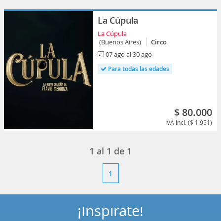
La Cúpula
La Cúpula
(Buenos Aires)
Circo
07 ago al 30 ago
Para todas las edades
$ 80.000
IVA incl. ($ 1.951)
1
al
1
de
1
1
¡Inspírate!