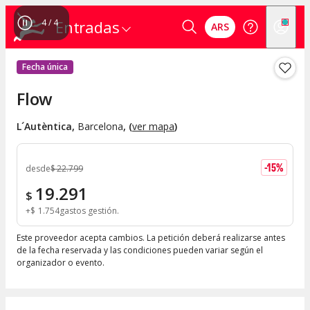
4
/
4
Entradas
ARS
Fecha única
Flow
L´Autèntica
,
Barcelona
, (
ver mapa
)
-
15
%
desde
$
22.799
19.291
$
+
$
1.754
gastos gestión
Este proveedor acepta cambios. La petición deberá realizarse antes
de la fecha reservada y las condiciones pueden variar según el
organizador o evento.