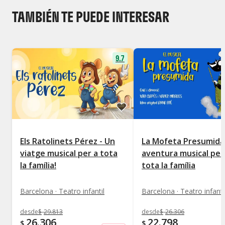
TAMBIÉN TE PUEDE INTERESAR
9.7
Els Ratolinets Pérez - Un
La Mofeta Presumida
viatge musical per a tota
aventura musical per
la família!
tota la família
Barcelona · Teatro infantil
Barcelona · Teatro infanti
desde
$
29.813
desde
$
26.306
26.306
22.798
$
$