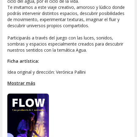
ciclo del agua, por el ciclo de la vida.
Te invitamos a este viaje creativo, amoroso y lúdico donde
podrás intervenir distintos espacios, descubrir posibilidades
de movimiento, experimentar texturas, imaginar el fluir y
descubrir universos propios compartidos.
Participarás a través del juego con las luces, sonidos,
sombras y espacios especialmente creados para descubrir
nuestros sentidos con la temática Agua.
Ficha artística:
Idea original y dirección: Verónica Pallini
Diseño y construcción del espacio escénico: Raquel Moron
Mostrar más
Espacio sonoro: Morita Vargas
Realización audiovisual: Jael DV
Una producción de: L'autèntica