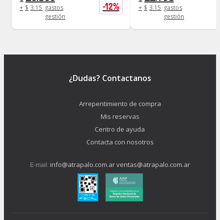
-
12
%
+
$
3.156
gastos
+
$
3.156
gastos
gestión
gestión
¿Dudas? Contactanos
Arrepentimiento de compra
Mis reservas
Centro de ayuda
Contacta con nosotros
info@atrapalo.com.ar
ventas@atrapalo.com.ar
E-mail: