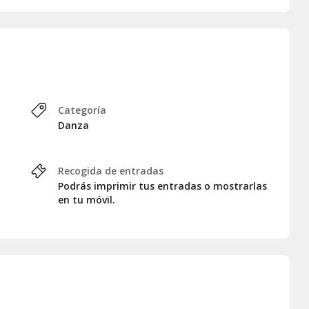
ersonas, situadas en un lateral del escenario. Esta opción
ón no asignada y una cena que incluye un menú fijo de:
Categoría
jawa.
Danza
de puré de patatas al limón.
 de vino.
Recogida de entradas
Podrás imprimir tus entradas o mostrarlas
en tu móvil.
 mesas compartidas en un lateral del escenario, disfrutaréis
 un plato principal (incluyendo ternera braseada) y postre.
a de vino.
 mesas compartidas con vistas privilegiadas de Puerto
ores típicos, que incluye bife de chorizo. Las bebidas