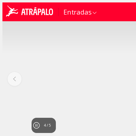
Entradas
4
/
5