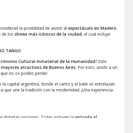
onsiderad la posibilidad de asistir al
espectáculo en Madero
o de los
shows más icónicos de la ciudad
, el cual incluye
ERO TANGO
trimonio Cultural Inmaterial de la Humanidad
? Este
s
mayores atractivos de Buenos Aires
. Por esto, asistir a un
 que no os podéis perder.
 la capital argentina, donde el canto y el baile se entrelazan
 que une la tradición con la modernidad. ¡Una experiencia
e distintas opciones. Todas incluyen la
entrada al
e 1 hora y 40 minutos.