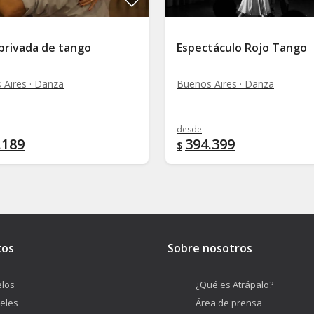
 privada de tango
Espectáculo Rojo Tango
 Aires · Danza
Buenos Aires · Danza
desde
.189
394.399
$
tos
Sobre nosotros
los
¿Qué es Atrápalo?
eles
Área de prensa