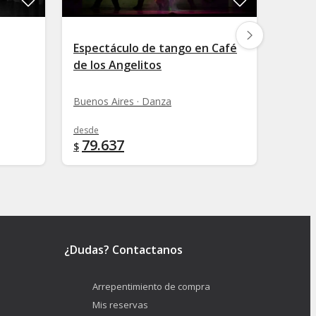
Espectáculo de tango en Café
Espec
de los Angelitos
Viejo
Buenos Aires · Danza
Buenos
desde
desde
79.637
54.
$
$
¿Dudas? Contactanos
Arrepentimiento de compra
Mis reservas