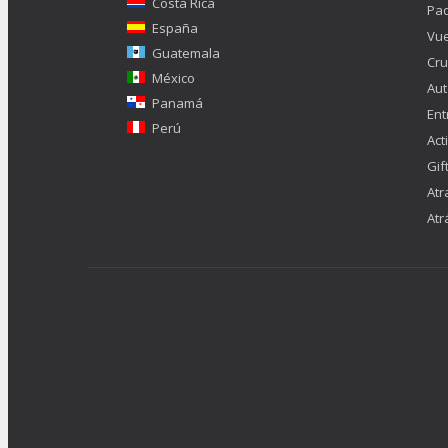
Costa Rica
Pa
España
Vue
Guatemala
Cru
México
Aut
Panamá
Ent
Perú
Act
Gif
Atr
Atr