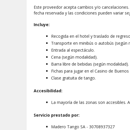
disponibles son agua, refresco, cerveza o copa de 
Este proveedor acepta cambios y/o cancelaciones. L
Espectáculo y cena Show VIP + Traslados
fecha reservada y las condiciones pueden variar se
Al optar por esta experiencia, disfrutaréis de trasl
Incluye:
compartidas en la parte central del escenario. La ce
variedades, además de barra libre de bebidas.
Recogida en el hotel y traslado de regres
Transporte en minibús o autobús (según 
Espectáculo y cena Show Black + Traslados
Entrada al espectáculo.
Esta es la opción más exclusiva, que incluye traslad
Cena (según modalidad).
bebidas, con champagne incluido. Estaréis sentados
Barra libre de bebidas (según modalidad).
Fichas para jugar en el Casino de Buenos 
BONO PARA EL CASINO
Clase gratuita de tango.
Los mayores de 18 años recibirán un bono de
300
Buenos Aires.
Accesibilidad:
Este bono está disponible para todas las modalidad
La mayoría de las zonas son accesibles. As
última opción, se otorgará el bono solo si se rea
CLASE GRATUITA DE TANGO
Servicio prestado por:
Sin importar la opción que elijáis, si hacéis la reser
Madero Tango SA - 30708937327