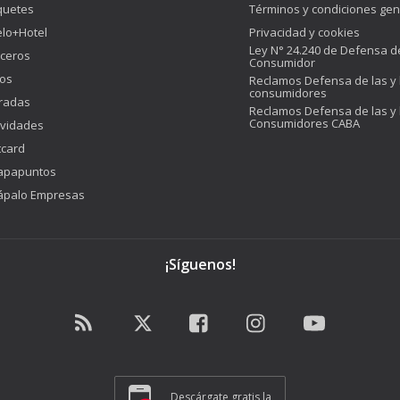
quetes
Términos y condiciones gen
lo+Hotel
Privacidad y cookies
Ley N° 24.240 de Defensa d
ceros
Consumidor
os
Reclamos Defensa de las y 
consumidores
radas
Reclamos Defensa de las y 
Consumidores CABA
ividades
tcard
apapuntos
ápalo Empresas
¡Síguenos!
Descárgate gratis la