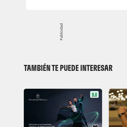
disfrutar de una
clase gratuita de tango
.
HORARIOS
El servicio de recogida para las modalida
Publicidad
Las puertas del teatro se abrirán
a las 19
El espectáculo comenzará
a las 21:00 ho
La función concluirá aproximadamente
a 
LOCALIDADES
El teatro asignará las mejores ubicaciones dispon
TAMBIÉN TE PUEDE INTERESAR
dependerá de la opción elegida. Podéis consultar la
Mapa de localidades de Madero Tango
.
```
9.6