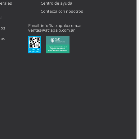
erales
Centro de ayuda
Contacta con nosotros
el
info@atrapalo.com.ar
E-mail:
los
ventas@atrapalo.com.ar
los