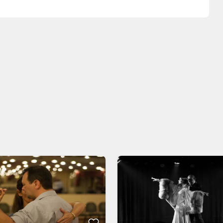
des con traslado será entre las
19:00 y las 19:30 horas
.
:30 horas
.
ras
.
las 22:20 horas
.
ibles al momento de la compra. La proximidad al escenario
 ubicación en el siguiente enlace: