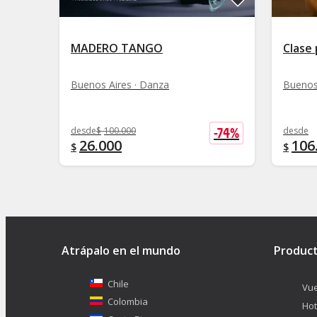
MADERO TANGO
Clase
Buenos Aires · Danza
Buenos
-
74
%
desde
$
100.000
desde
26.000
106
$
$
Atrápalo en el mundo
Produc
Chile
Vue
Colombia
Hot