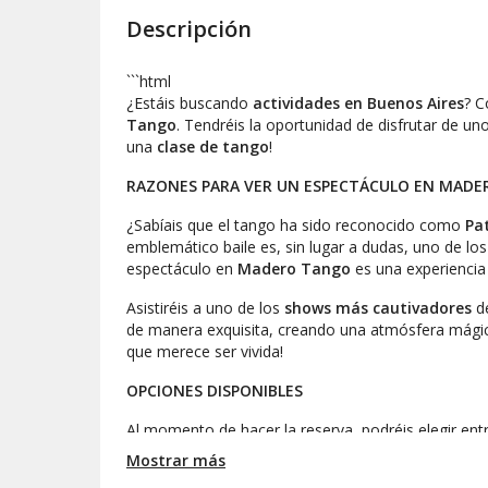
Descripción
```html
¿Estáis buscando
actividades en Buenos Aires
? C
Tango
. Tendréis la oportunidad de disfrutar de un
una
clase de tango
!
RAZONES PARA VER UN ESPECTÁCULO EN MAD
¿Sabíais que el tango ha sido reconocido como
Pa
emblemático baile es, sin lugar a dudas, uno de lo
espectáculo en
Madero Tango
es una experiencia
Asistiréis a uno de los
shows más cautivadores
de
de manera exquisita, creando una atmósfera mágica
que merece ser vivida!
OPCIONES DISPONIBLES
Al momento de hacer la reserva, podréis elegir entr
espectáculo
en Madero Tango, con una duración d
Mostrar más