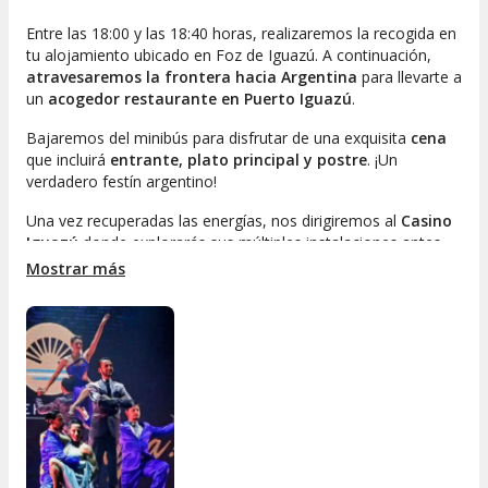
Entre las 18:00 y las 18:40 horas, realizaremos la recogida en
tu alojamiento ubicado en Foz de Iguazú. A continuación,
atravesaremos la frontera hacia Argentina
para llevarte a
un
acogedor restaurante en Puerto Iguazú
.
Bajaremos del minibús para disfrutar de una exquisita
cena
que incluirá
entrante, plato principal y postre
. ¡Un
verdadero festín argentino!
Una vez recuperadas las energías, nos dirigiremos al
Casino
Iguazú
donde explorarás sus múltiples instalaciones antes
de hacer una visita al
Teatro Madero Tango
, un auténtico
Mostrar más
símbolo de la región.
Al encenderse las luces, la velada comenzará a cobrar vida.
Durante una hora y media, serás testigo de
un cautivador
espectáculo de tango que te hará vibrar
.
Disfrutarás de la
música de la orquesta, la impresionante escenografía y la
actuación de los 25 artistas que forman parte de este show.
Al término del espectáculo, regresaremos a tu hotel en Foz
de Iguazú.