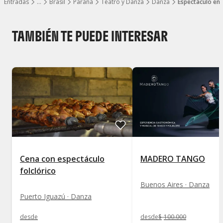
Entradas
…
Brasil
Paraná
Teatro y Danza
Danza
Espectáculo en
Mostrar todos los niveles
TAMBIÉN TE PUEDE INTERESAR
Cena con espectáculo
MADERO TANGO
folclórico
Buenos Aires · Danza
Puerto Iguazú · Danza
desde
desde
$
100.000