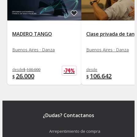
MADERO TANGO
Clase privada de tan
Buenos Aires · Danza
Buenos Aires · Danza
-
74
%
desde
$
100.000
desde
26.000
106.642
$
$
¿Dudas? Contactanos
Arrepentimiento de compra