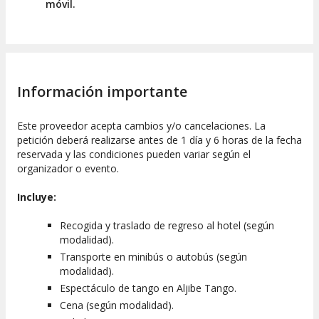
móvil.
horas.
¿CÓMO FUNCIONA?
Con esta actividad, se procederá a la recogida en el hotel en
los horarios específicos según la modalidad elegida. Se puede
optar por asistir solo al espectáculo o combinarlo con una
Información importante
cena.
Servicios incluidos
Este proveedor acepta cambios y/o cancelaciones. La
petición deberá realizarse antes de 1 día y 6 horas de la fecha
Recogida en hoteles del centro de Buenos Aires (no
reservada y las condiciones pueden variar según el
disponible para apartamentos de alquiler).
organizador o evento.
Cena a base de menú a la carta (si se elige la
Incluye:
modalidad con cena).
Espectáculo de tango en Aljibe Tango.
Recogida y traslado de regreso al hotel (según
Servicios no incluidos
modalidad).
Transporte en minibús o autobús (según
Recogida en apartamentos de alquiler.
modalidad).
Transporte de regreso si se elige la opción de solo
Espectáculo de tango en Aljibe Tango.
espectáculo y se aloja en Palermo.
Cena (según modalidad).
Lugar de encuentro