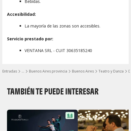
Bebidas.
La recogida se realizará en los hoteles del centro de Buenos
Aires o, en su defecto, deberéis dirigiros directamente a
Accesibilidad:
Aljibe Tango
.
La mayoría de las zonas son accesibles.
Servicio prestado por:
VENTANA SRL - CUIT 30635185240
Entradas
…
Buenos Aires provincia
Buenos Aires
Teatro y Danza
D
Mostrar todos los niveles
TAMBIÉN TE PUEDE INTERESAR
9.6