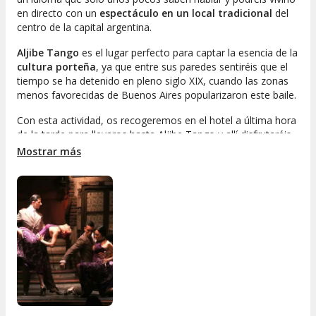
en directo con un
espectáculo en un local tradicional
del
centro de la capital argentina.
Aljibe Tango
es el lugar perfecto para captar la esencia de la
cultura porteña
, ya que entre sus paredes sentiréis que el
tiempo se ha detenido en pleno siglo XIX, cuando las zonas
menos favorecidas de Buenos Aires popularizaron este baile.
Con esta actividad, os recogeremos en el hotel a última hora
de la tarde para llevaros hasta Aljibe Tango y allí disfrutaréis
del show y viviréis una
experiencia memorable
.
Mostrar más
CENA EN ALJIBE TANGO
A la hora de hacer la reserva, os damos la opción de
complementar esta experiencia con una deliciosa
cena a
base de platos típicos argentinos
. ¿Qué nos servirán?
Aljibe Tango cuenta con un
menú a la carta
, en el que se
incluye un
entrante
(empanadas criollas, sopas o
ensaladas),
plato principal
(bife de chorizo, ternera, pollo o
pasta) y un
postre
(flan o helado). Además, podremos
acompañar la cena con un
vino
de la Bodega San Telmo.