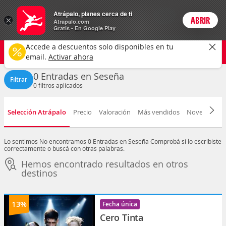
Entradas
Atrápalo, planes cerca de ti
ARS
×
ABRIR
Precios en
Cambiar moneda
Peso argen
Login
Atrapalo.com
Gratis - En Google Play
Seseña ciudad
CAMBIAR
Accede a descuentos solo disponibles en tu
Cualquier tipo
Cualquier fecha
email.
Activar ahora
0 Entradas en Seseña
Filtrar
0
filtros aplicados
Selección Atrápalo
Precio
Valoración
Más vendidos
Novedad
F
Lo sentimos
No encontramos 0 Entradas en Seseña
Comprobá si lo escribiste
correctamente o buscá con otras palabras.
Hemos encontrado resultados en otros
destinos
13%
Fecha única
Cero Tinta