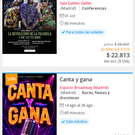
Sala Galileo Galilei
(Madrid)
Conferencias
01 oct
80 minutos
Para todas las edades
$ 26.323
precio
Ahorrá
$ 3.510
$ 22.813
IVA incl. ($ 556)
50%
Canta y gana
Espacio Broadway (Madrid)
(Madrid)
Bares, fiestas y
discotecas
14 ago al 28 ago
60 minutos
Sólo Adultos