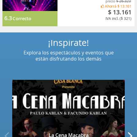
$ 26.323
precio
Ahorrá
$ 13.161
$ 13.161
6.3
Correcto
IVA incl. ($ 321)
¡Inspírate!
Explora los espectáculos y eventos que
están disfrutando los demás
La Cena Macabra