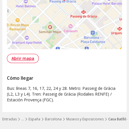
Abrir mapa
Cómo llegar
Bus: líneas 7, 16, 17, 22, 24 y 28. Metro: Passeig de Gràcia
(L2, L3 y L4). Tren: Passeig de Gràcia (Rodalies RENFE) /
Estación Provença (FGC).
Entradas
…
España
Barcelona
Museos y Exposiciones
Casa Batlló -
Mostrar todos los niveles