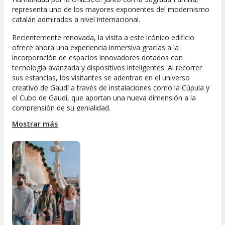
representa uno de los mayores exponentes del modernismo
catalán admirados a nivel internacional.
Recientemente renovada, la visita a este icónico edificio
ofrece ahora una experiencia inmersiva gracias a la
incorporación de espacios innovadores dotados con
tecnología avanzada y dispositivos inteligentes. Al recorrer
sus estancias, los visitantes se adentran en el universo
creativo de Gaudí a través de instalaciones como la Cúpula y
el Cubo de Gaudí, que aportan una nueva dimensión a la
comprensión de su genialidad.
Mostrar más
Descubre el resto de entradas para la Casa Batlló
Incluido
Pase prioritario
Audioguía
Acceso al Cubo Gaudí (360º)
Acceso a la azotea del Dragón
Tableta de realidad aumentada