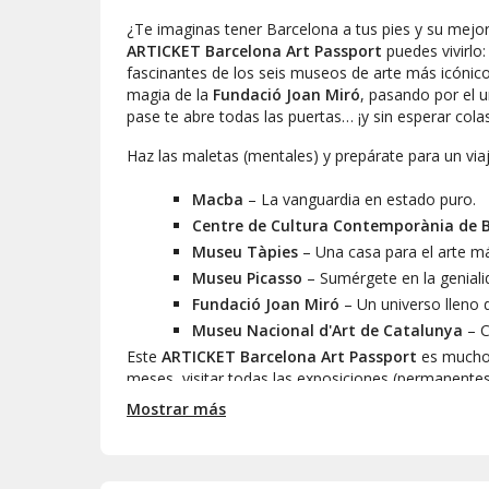
¿Te imaginas tener Barcelona a tus pies y su mejor
ARTICKET Barcelona Art Passport
puedes vivirlo:
fascinantes de los seis museos de arte más icónico
magia de la
Fundació Joan Miró
, pasando por el 
pase te abre todas las puertas… ¡y sin esperar colas
Haz las maletas (mentales) y prepárate para un viaje
Macba
– La vanguardia en estado puro.
Centre de Cultura Contemporània de B
Museu Tàpies
– Una casa para el arte má
Museu Picasso
– Sumérgete en la geniali
Fundació Joan Miró
– Un universo lleno 
Museu Nacional d'Art de Catalunya
– C
Este
ARTICKET Barcelona Art Passport
es mucho m
meses, visitar todas las exposiciones (permanente
exclusivos de cada museo en tu propio pasaporte ar
Mostrar más
que es perfecto para disfrutar en familia o con ami
¿Por qué elegir este pasaporte cultural?