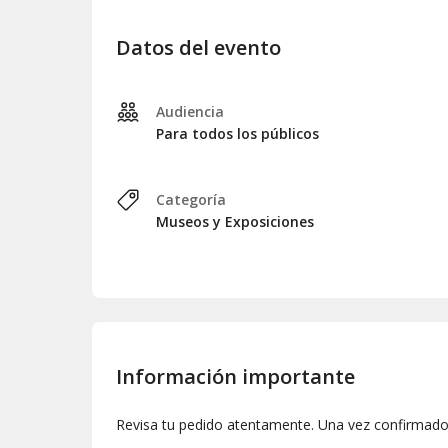
Disfruta de
más del 50% de descuento
f
Olvídate de las colas con el acceso prefere
Datos del evento
Recorre seis museos, con una visita a
Conserva tu pasaporte personalizado como
Hazte ya con tu
ARTICKET Barcelona Art Passpo
Audiencia
talento que hacen de Barcelona un destino impresci
Para todos los públicos
sus tesoros, al mejor precio y sin complicaciones!
Categoría
Museos y Exposiciones
Información importante
Revisa tu pedido atentamente. Una vez confirmado,