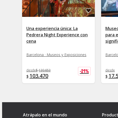
Una experiencia única: La
Museo
Pedrera Night Experience con
para 
cena
signif
Barcelona · Museos y Exposiciones
Barcel
-
21
%
desde
$
130.653
desde
103.470
17.
$
$
Atrápalo en el mundo
Produc