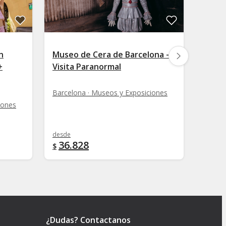
n
Museo de Cera de Barcelona -
Entradas al 
+
Visita Paranormal
Cont
(MAC
Barcelona · Museos y Exposiciones
iones
Barcel
desde
desde
36.828
26.
$
$
¿Dudas? Contactanos