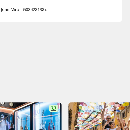
ó Joan Miró - G08428138).
7.7