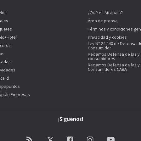
los
¿Qué es Atrápalo?
eles
Área de prensa
quetes
Términos y condiciones gen
lo+Hotel
Privacidad y cookies
Ley N° 24.240 de Defensa d
ceros
Consumidor
os
Reclamos Defensa de las y 
consumidores
radas
Reclamos Defensa de las y 
Consumidores CABA
ividades
tcard
apapuntos
ápalo Empresas
¡Síguenos!