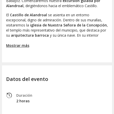
Badajoz. Comenzaremos nuestra
excursión guiada por
Alandroal
, dirigiéndonos hacia el emblemático Castillo.
El
Castillo de Alandroal
se asienta en un entorno
excepcional, digno de admiración. Dentro de sus murallas,
visitaremos la
iglesia de Nuestra Señora de la Concepción
,
el templo más representativo del municipio, que destaca por
su
arquitectura barroca
y su única nave. En su interior
reposan los restos de
Diogo Lopes de Sequeira
, quien fue el
alcalde de la villa y
Mostrar más
gobernador de la India portuguesa
entre 1518 y 1522
. ¿Lo sabíais?
Cerca del Castillo se halla la impresionante
Fonte das Bicas
,
una bella fuente barroca del siglo XVIII, elaborada en mármol,
de la que mana agua a través de
seis gárgolas con forma
de león
. En esta misma área se encuentra el
Ayuntamiento
,
Datos del evento
localizado en la
plaza de la República
.
A solo unos pasos del Ayuntamiento, tendréis la oportunidad
de apreciar la
iglesia de la Misericordia
, que oculta un
Duración
curioso detalle que notaréis enseguida. Además, pasaremos
2 horas
junto a la
Casa de Pimentel
y otros lugares de interés.
Después de dos horas de excursión guiada por Alandroal,