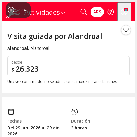
4
/
4
Actividades
ARS
Visita guiada por Alandroal
Alandroal
,
Alandroal
desde
26.323
$
Una vez confirmado, no se admitirán cambios ni cancelaciones
Fechas
Duración
Del 29
jun.
2026 al 29
dic.
2 horas
2026