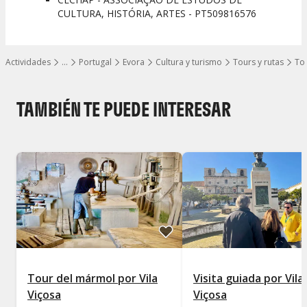
CULTURA, HISTÓRIA, ARTES - PT509816576
Actividades
…
Portugal
Evora
Cultura y turismo
Tours y rutas
Tou
Mostrar todos los niveles
TAMBIÉN TE PUEDE INTERESAR
Tour del mármol por Vila
Visita guiada por Vila
Viçosa
Viçosa