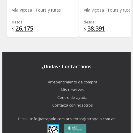
Vila Viçosa · Tours y rutas
Vila Viçosa · Tours y rutas
desde
desde
26.175
38.391
$
$
¿Dudas? Contactanos
Arrepentimiento de compra
Mis reservas
Centro de ayuda
Contacta con nosotros
info@atrapalo.com.ar
ventas@atrapalo.com.ar
E-mail: