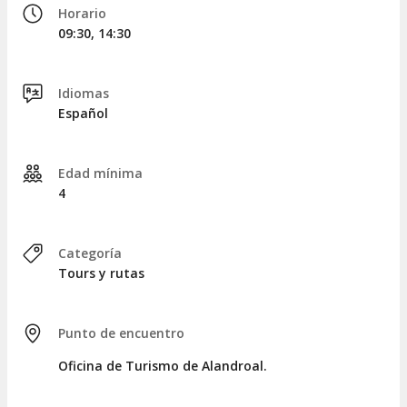
Horario
habréis descubierto este pequeño pero valioso lugar, repleto
09:30, 14:30
de un rico patrimonio histórico y arquitectónico.
Idiomas
Español
Edad mínima
4
Categoría
Tours y rutas
Punto de encuentro
Oficina de Turismo de Alandroal.