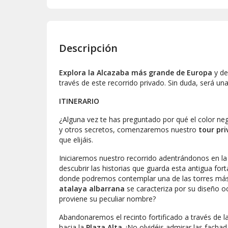
Descripción
Explora la Alcazaba más grande de Europa
y de
través de este recorrido privado. Sin duda, será una
ITINERARIO
¿Alguna vez te has preguntado por qué el color ne
y otros secretos, comenzaremos nuestro
tour pri
que elijáis.
Iniciaremos nuestro recorrido adentrándonos en la 
descubrir las historias que guarda esta antigua fo
donde podremos contemplar una de las torres más 
atalaya albarrana
se caracteriza por su diseño o
proviene su peculiar nombre?
Abandonaremos el recinto fortificado a través de l
hacia la
Plaza Alta
. ¡No olvidéis admirar las fach