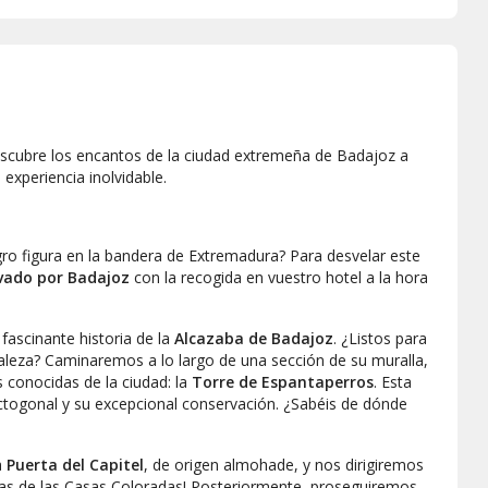
scubre los encantos de la ciudad extremeña de Badajoz a
 experiencia inolvidable.
gro figura en la bandera de Extremadura? Para desvelar este
vado por Badajoz
con la recogida en vuestro hotel a la hora
fascinante historia de la
Alcazaba de Badajoz
. ¿Listos para
rtaleza? Caminaremos a lo largo de una sección de su muralla,
conocidas de la ciudad: la
Torre de Espantaperros
. Esta
ctogonal y su excepcional conservación. ¿Sabéis de dónde
a
Puerta del Capitel
, de origen almohade, y nos dirigiremos
adas de las Casas Coloradas! Posteriormente, proseguiremos