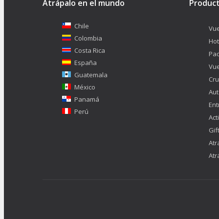
Atrápalo en el mundo
Produc
Chile
Vue
Colombia
Hot
Costa Rica
Pa
España
Vue
Guatemala
Cru
México
Aut
Panamá
Ent
Perú
Act
Gif
Atr
Atr