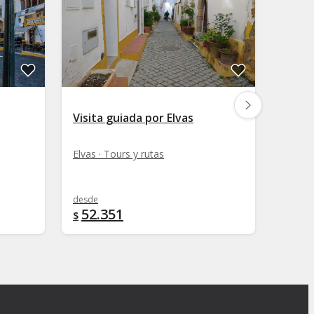
Visita guiada por Elvas
Visit
Elvas · Tours y rutas
Oliven
desde
desde
52.351
26.
$
$