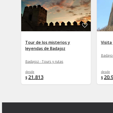
Tour de los misterios y
Visita
leyendas de Badajoz
Badajoz
Badajoz · Tours y rutas
desde
desde
21.813
20.
$
$