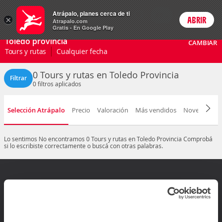
Actividades
Atrápalo, planes cerca de ti
ARS
×
ABRIR
Precios en
Cambiar moneda
Peso argen
Login
Atrapalo.com
Gratis - En Google Play
Toledo provincia
CAMBIAR
Tours y rutas
Cualquier fecha
0 Tours y rutas en Toledo Provincia
Filtrar
0
filtros aplicados
Selección Atrápalo
Precio
Valoración
Más vendidos
Novedad
D
Lo sentimos
No encontramos 0 Tours y rutas en Toledo Provincia
Comprobá
si lo escribiste correctamente o buscá con otras palabras.
¿Dudas? Contactanos
Arrepentimiento de compra
Mis reservas
Ir al Centro de ayuda