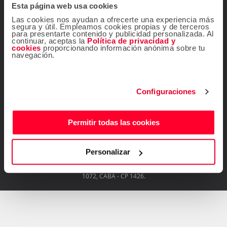
Esta página web usa cookies
Contacta con nosotros
Las cookies nos ayudan a ofrecerte una experiencia más
segura y útil. Empleamos cookies propias y de terceros
para presentarte contenido y publicidad personalizada. Al
continuar, aceptas la
Política de privacidad y
cookies
proporcionando información anónima sobre tu
navegación.
¡Seguinos!
Configuraciones
Permitir todas las cookies
Descárgate gratis la
app de Atrápalo
Personalizar
Operador Responsable ATRÁPALO Legajo 15.735 Atrápalo SRL Cabildo
1072, CABA - CP 1426.