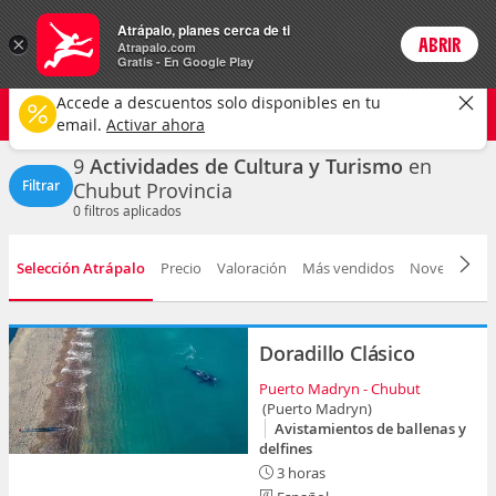
Actividades
Atrápalo, planes cerca de ti
ARS
×
ABRIR
Precios en
Cambiar moneda
Peso argen
Login
Atrapalo.com
Gratis - En Google Play
Chubut
CAMBIAR
Accede a descuentos solo disponibles en tu
Cultura y turismo
Cualquier fecha
email.
Activar ahora
9
Actividades de Cultura y Turismo
en
Filtrar
Chubut Provincia
0
filtros aplicados
Selección Atrápalo
Precio
Valoración
Más vendidos
Novedad
D
Doradillo Clásico
Puerto Madryn - Chubut
(Puerto Madryn)
Avistamientos de ballenas y
delfines
3 horas