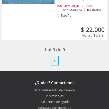
Puerto Madryn - Chubut
(Puerto Madryn)
Traslados
Español
$ 22.000
IVA incl. ($ 3.818)
1
al
9
de
9
1
¿Dudas? Contactanos
Arrepentimiento de compra
Mis reservas
Ir al Centro de ayuda
Contacta con nosotros