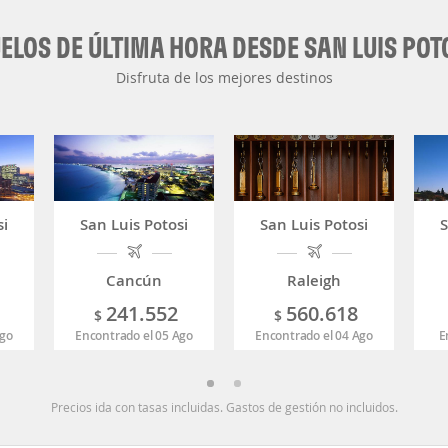
ELOS DE ÚLTIMA HORA DESDE SAN LUIS POT
Disfruta de los mejores destinos
si
San Luis Potosi
San Luis Potosi
S
Cancún
Raleigh
241.552
560.618
$
$
Ago
Encontrado el 05 Ago
Encontrado el 04 Ago
E
Precios ida con tasas incluidas. Gastos de gestión no incluidos.