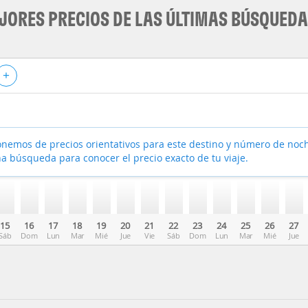
JORES PRECIOS DE LAS ÚLTIMAS BÚSQUED
+
nemos de precios orientativos para este destino y número de noc
a búsqueda para conocer el precio exacto de tu viaje.
15
16
17
18
19
20
21
22
23
24
25
26
27
Sáb
Dom
Lun
Mar
Mié
Jue
Vie
Sáb
Dom
Lun
Mar
Mié
Jue