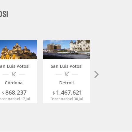
OSI
an Luis Potosi
San Luis Potosi
San Luis Poto
Córdoba
Detroit
México DF
868.237
1.467.621
366.84
$
$
$
ncontrado el 17 Jul
Encontrado el 30 Jul
Encontrado el 04 