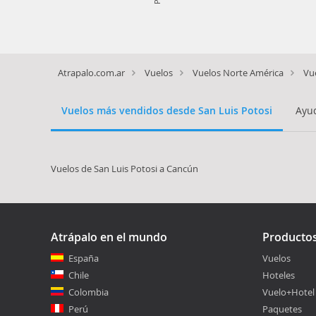
Atrapalo.com.ar
Vuelos
Vuelos Norte América
Vu
Vuelos más vendidos desde San Luis Potosi
Ayud
Vuelos de San Luis Potosi a Cancún
Atrápalo en el mundo
Producto
España
Vuelos
Chile
Hoteles
Colombia
Vuelo+Hotel
Perú
Paquetes