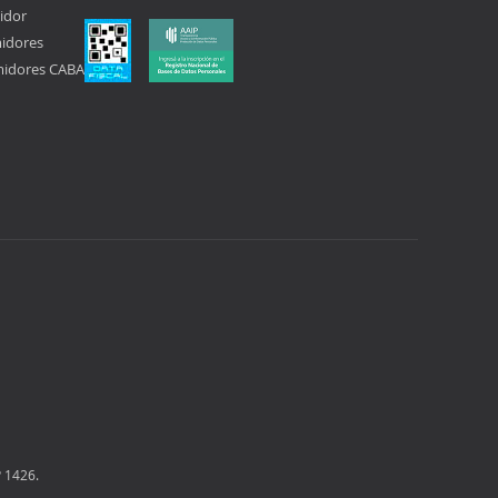
idor
midores
midores CABA
 1426.