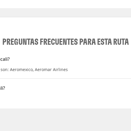
PREGUNTAS FRECUENTES PARA ESTA RUTA
cali?
 son: Aeromexico, Aeromar Airlines
li?
xicali es 05:47