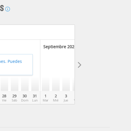
AS
Septiembre 2026
hes. Puedes
28
29
30
31
1
2
3
4
5
6
7
8
9
Vie
Sáb
Dom
Lun
Mar
Mié
Jue
Vie
Sáb
Dom
Lun
Mar
Mié