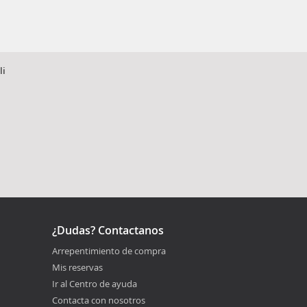
li
¿Dudas? Contactanos
Arrepentimiento de compra
Mis reservas
Ir al Centro de ayuda
Contacta con nosotros