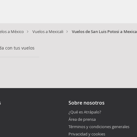
elos a México
Vuelos a Mexicali
Vuelos de San Luis Potosi a Mexica
a con tus vuelos
s
Sobre nosotros
¿Qué es Atrápalo?
Área de prensa
Términos y condiciones generales
Privacidad y cookies