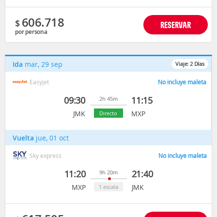
606.718
$
RESERVAR
por persona
Ida
mar, 29 sep
Viaje:
2
Días
Easyjet
No incluye maleta
09:30
11:15
2h 45m
JMK
MXP
Directo
Vuelta
jue, 01 oct
Sky express
No incluye maleta
11:20
21:40
9h 20m
MXP
JMK
1 escala