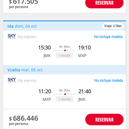
617.505
$
RESERVAR
por persona
Ida
dom, 04 oct
Viaje:
2
Días
Sky express
No incluye maleta
15:30
19:10
4h 40m
JMK
MXP
1 escala
Vuelta
mar, 06 oct
Sky express
No incluye maleta
11:20
21:40
9h 20m
MXP
JMK
1 escala
686.446
$
RESERVAR
por persona