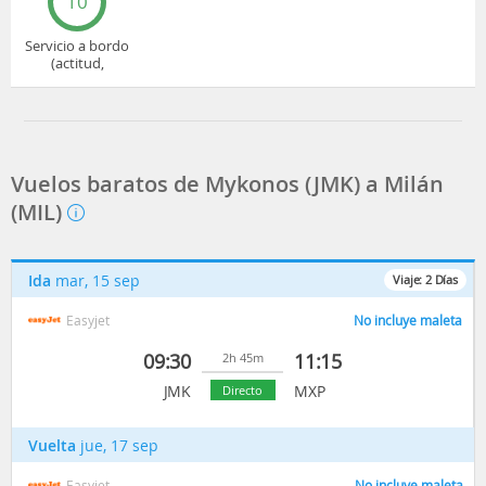
10
Servicio a bordo
(actitud,
cuidado...)
Vuelos baratos de Mykonos (JMK) a Milán
(MIL)
Ida
mar, 15 sep
Viaje:
2
Días
Easyjet
No incluye maleta
09:30
11:15
2h 45m
JMK
MXP
Directo
Vuelta
jue, 17 sep
Easyjet
No incluye maleta