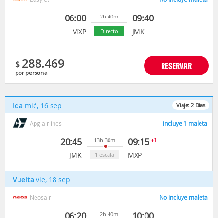
06:00
09:40
2h 40m
MXP
JMK
Directo
288.469
$
RESERVAR
por persona
Ida
mié, 16 sep
Viaje:
2
Días
Apg airlines
incluye 1 maleta
20:45
09:15
+1
13h 30m
JMK
MXP
1 escala
Vuelta
vie, 18 sep
Neosair
No incluye maleta
06:20
10:00
2h 40m