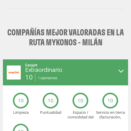
Neosair
Easyjet
COMPAÑÍAS MEJOR VALORADAS EN LA
RUTA MYKONOS - MILÁN
Easyjet
Extraordinario
10
1
opiniones
10
10
10
10
Limpieza
Puntualidad
Espacio /
Servicio en tierra
comodidad del
(facturación,
asiento
embarque...)