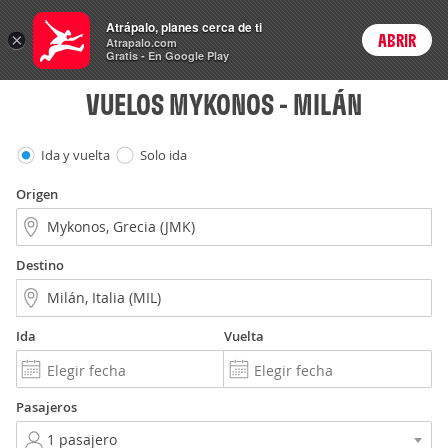
Vuelos
Atrápalo, planes cerca de ti
ARS
×
ABRIR
Precios en
Cambiar moneda
Peso argen
Login
Atrapalo.com
Gratis - En Google Play
VUELOS MYKONOS - MILÁN
Ida y vuelta
Solo ida
Origen
Destino
Ida
Vuelta
Pasajeros