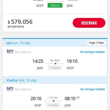
MXP
JMK
Directo
579.056
$
RESERVAR
por persona
Ida
lun, 14 sep
Viaje:
3
Días
Sky express
No incluye maleta
14:25
19:10
5h 45m
JMK
MXP
1 escala
Vuelta
mié, 16 sep
Sky express
No incluye maleta
20:10
08:15
+1
11h 5m
MXP
JMK
1 escala