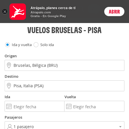
Vuelos
Atrápalo, planes cerca de ti
ARS
×
ABRIR
Precios en
Cambiar moneda
Peso argen
Login
Atrapalo.com
Gratis - En Google Play
VUELOS BRUSELAS - PISA
Ida y vuelta
Solo ida
Origen
Destino
Ida
Vuelta
Pasajeros