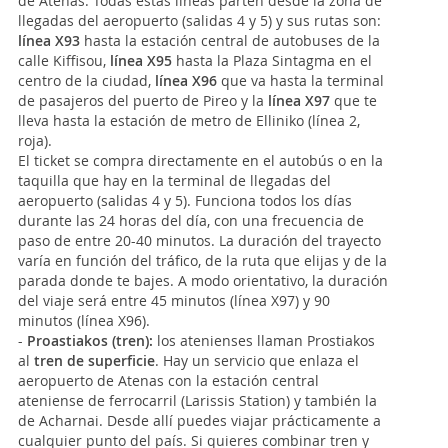
de Atenas. Todas estas líneas parten desde la zona de
llegadas del aeropuerto (salidas 4 y 5) y sus rutas son:
línea X93
hasta la estación central de autobuses de la
calle Kiffisou,
línea X95
hasta la Plaza Sintagma en el
centro de la ciudad,
línea X96
que va hasta la terminal
de pasajeros del puerto de Pireo y la
línea X97
que te
lleva hasta la estación de metro de Elliniko (línea 2,
roja).
El ticket se compra directamente en el autobús o en la
taquilla que hay en la terminal de llegadas del
aeropuerto (salidas 4 y 5). Funciona todos los días
durante las 24 horas del día, con una frecuencia de
paso de entre 20-40 minutos. La duración del trayecto
varía en función del tráfico, de la ruta que elijas y de la
parada donde te bajes. A modo orientativo, la duración
del viaje será entre 45 minutos (línea X97) y 90
minutos (línea X96).
-
Proastiakos (tren):
los atenienses llaman Prostiakos
al
tren de superficie
. Hay un servicio que enlaza el
aeropuerto de Atenas con la estación central
ateniense de ferrocarril (Larissis Station) y también la
de Acharnai. Desde allí puedes viajar prácticamente a
cualquier punto del país. Si quieres combinar tren y