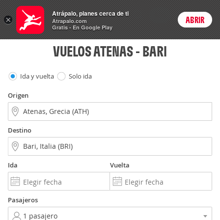
Vuelos
Atrápalo, planes cerca de ti
ARS
×
ABRIR
Precios en
Cambiar moneda
Peso argen
Login
Atrapalo.com
Gratis - En Google Play
VUELOS ATENAS - BARI
Ida y vuelta
Solo ida
Origen
Destino
Ida
Vuelta
Pasajeros