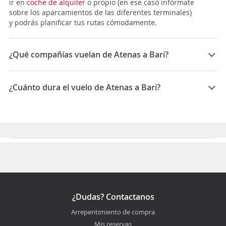
ir en
coche de alquiler
o propio (en ese caso infórmate
sobre los aparcamientos de las diferentes terminales)
y podrás planificar tus rutas cómodamente.
¿Qué compañías vuelan de Atenas a Bari?
Las compañías que vuelan de Atenas a Bari son:
Volotea, APG Airlines, Aegean Airlines, ITA Airways
¿Cuánto dura el vuelo de Atenas a Bari?
La duración media para viajar entre Atenas y Bari es
05:38
¿Dudas? Contactanos
Arrepentimiento de compra
Mis reservas