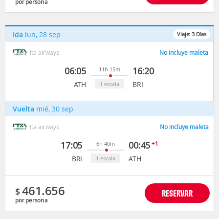
por persona
Ida
lun, 28 sep
Viaje:
3
Días
Ita airways
No incluye maleta
06:05
16:20
11h 15m
ATH
BRI
1 escala
Vuelta
mié, 30 sep
Ita airways
No incluye maleta
17:05
00:45
+1
6h 40m
BRI
ATH
1 escala
461.656
$
RESERVAR
por persona