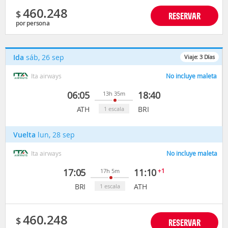
460.248
$
RESERVAR
por persona
Ida
sáb, 26 sep
Viaje:
3
Días
Ita airways
No incluye maleta
06:05
18:40
13h 35m
ATH
BRI
1 escala
Vuelta
lun, 28 sep
Ita airways
No incluye maleta
17:05
11:10
+1
17h 5m
BRI
ATH
1 escala
460.248
$
RESERVAR