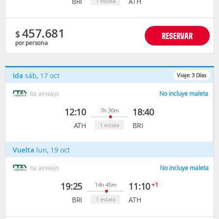
BRI
ATH
1 escala
457.681
$
RESERVAR
por persona
Ida
sáb, 17 oct
Viaje:
3
Días
Ita airways
No incluye maleta
12:10
18:40
7h 30m
ATH
BRI
1 escala
Vuelta
lun, 19 oct
Ita airways
No incluye maleta
19:25
11:10
+1
14h 45m
BRI
ATH
1 escala