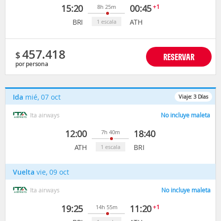
15:20
00:45
+1
8h 25m
BRI
ATH
1 escala
457.418
$
RESERVAR
por persona
Ida
mié, 07 oct
Viaje:
3
Días
Ita airways
No incluye maleta
12:00
18:40
7h 40m
ATH
BRI
1 escala
Vuelta
vie, 09 oct
Ita airways
No incluye maleta
19:25
11:20
+1
14h 55m