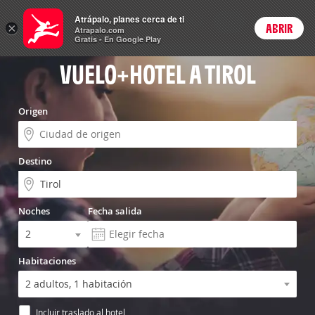
Vuelo+Hotel
Atrápalo, planes cerca de ti
ARS
×
ABRIR
Precios en
Cambiar moneda
Peso argen
Login
Atrapalo.com
Gratis - En Google Play
VUELO+HOTEL A TIROL
Origen
Destino
Noches
Fecha salida
Habitaciones
Incluir traslado al hotel