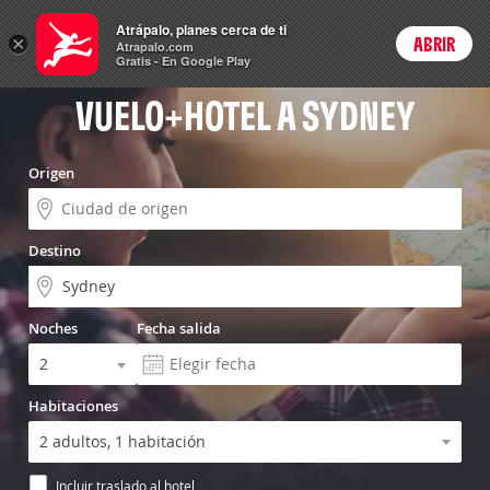
Vuelo+Hotel
Atrápalo, planes cerca de ti
ARS
×
ABRIR
Precios en
Cambiar moneda
Peso argen
Login
Atrapalo.com
Gratis - En Google Play
VUELO+HOTEL A SYDNEY
Origen
Destino
Noches
Fecha salida
Habitaciones
Incluir traslado al hotel