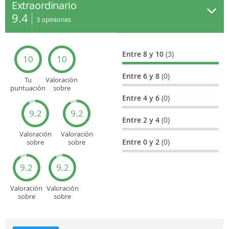
Extraordinario
9.4
3
opiniones
Entre 8 y 10
(3)
10
10
Entre 6 y 8
(0)
Tu
Valoración
puntuación
sobre
general
Cultura
Entre 4 y 6
(0)
9.2
9.2
Entre 2 y 4
(0)
Valoración
Valoración
Entre 0 y 2
(0)
sobre
sobre
Entretenimiento
Recorridos
turísticos
9.2
9.2
Valoración
Valoración
sobre
sobre
Deportes
Gastronomía
y
aventuras