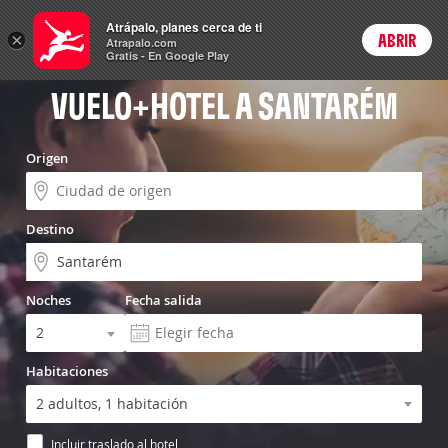
Vuelo+Hotel
Atrápalo, planes cerca de ti
ARS
×
ABRIR
Precios en
Cambiar moneda
Peso argen
Login
Atrapalo.com
Gratis - En Google Play
VUELO+HOTEL A SANTARÉM
Origen
Destino
Noches
Fecha salida
Habitaciones
Incluir traslado al hotel