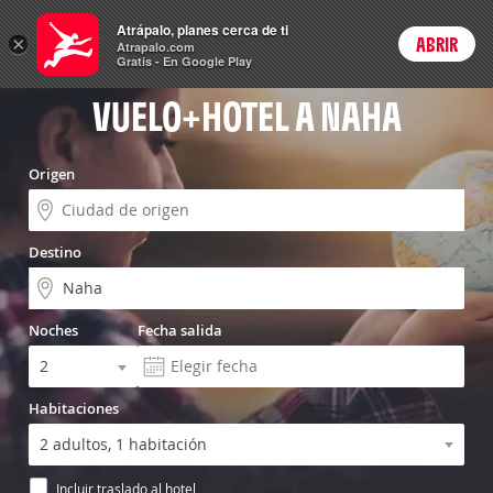
Vuelo+Hotel
Atrápalo, planes cerca de ti
ARS
×
ABRIR
Precios en
Cambiar moneda
Peso argen
Login
Atrapalo.com
Gratis - En Google Play
VUELO+HOTEL A NAHA
Origen
Destino
Noches
Fecha salida
Habitaciones
Incluir traslado al hotel