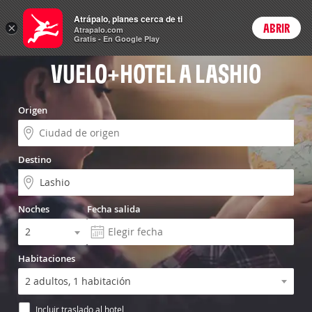
Vuelo+Hotel
Atrápalo, planes cerca de ti
ARS
×
ABRIR
Precios en
Cambiar moneda
Peso argen
Login
Atrapalo.com
Gratis - En Google Play
VUELO+HOTEL A LASHIO
Origen
Destino
Noches
Fecha salida
Habitaciones
Incluir traslado al hotel