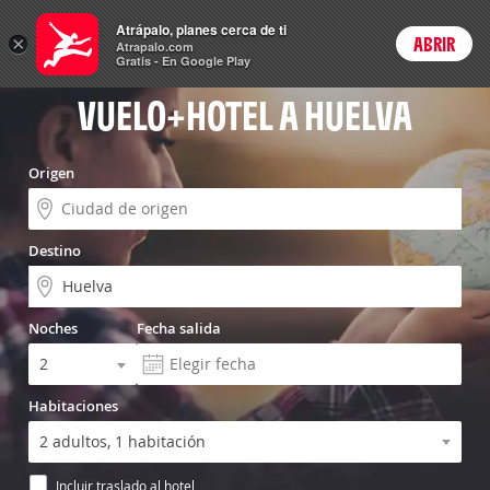
Vuelo+Hotel
Atrápalo, planes cerca de ti
ARS
×
ABRIR
Precios en
Cambiar moneda
Peso argen
Login
Atrapalo.com
Gratis - En Google Play
VUELO+HOTEL A HUELVA
Origen
Destino
Noches
Fecha salida
Habitaciones
Incluir traslado al hotel