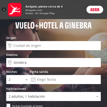
Vuelo+Hotel
Atrápalo, planes cerca de ti
ARS
×
ABRIR
Precios en
Cambiar moneda
Peso argen
Login
Atrapalo.com
Gratis - En Google Play
VUELO+HOTEL A GINEBRA
Origen
Destino
Noches
Fecha salida
Habitaciones
Incluir traslado al hotel