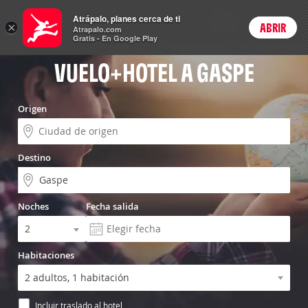
Vuelo+Hotel
Atrápalo, planes cerca de ti
ARS
×
ABRIR
Precios en
Cambiar moneda
Peso argen
Login
Atrapalo.com
Gratis - En Google Play
VUELO+HOTEL A GASPE
Origen
Destino
Noches
Fecha salida
Habitaciones
Incluir traslado al hotel