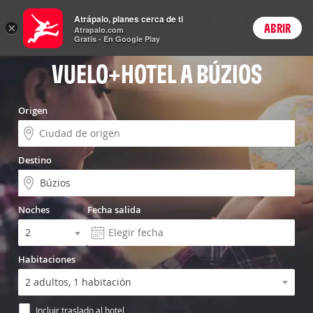
Vuelo+Hotel
Atrápalo, planes cerca de ti
ARS
×
ABRIR
Precios en
Cambiar moneda
Peso argen
Login
Atrapalo.com
Gratis - En Google Play
VUELO+HOTEL A BÚZIOS
Origen
Destino
Noches
Fecha salida
Habitaciones
Incluir traslado al hotel