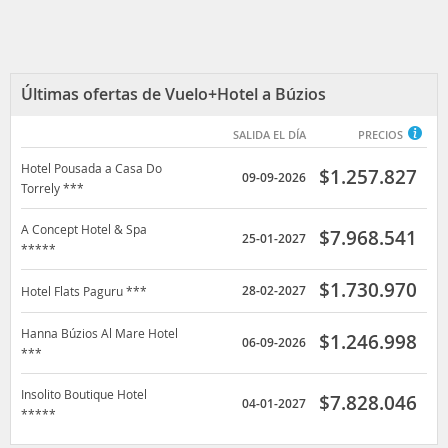
Últimas ofertas de Vuelo+Hotel a Búzios
SALIDA EL DÍA
PRECIOS
Hotel Pousada a Casa Do
$
1.257.827
09-09-2026
Torrely ***
A Concept Hotel & Spa
$
7.968.541
25-01-2027
*****
$
1.730.970
28-02-2027
Hotel Flats Paguru ***
Hanna Búzios Al Mare Hotel
$
1.246.998
06-09-2026
***
Insolito Boutique Hotel
$
7.828.046
04-01-2027
*****