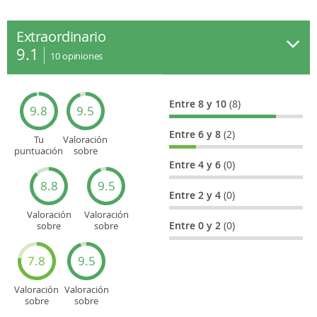
Extraordinario
9.1
10
opiniones
Entre 8 y 10
(8)
9.8
9.5
Entre 6 y 8
(2)
Tu
Valoración
puntuación
sobre
general
Cultura
Entre 4 y 6
(0)
8.8
9.5
Entre 2 y 4
(0)
Valoración
Valoración
Entre 0 y 2
(0)
sobre
sobre
Entretenimiento
Recorridos
turísticos
7.8
9.5
Valoración
Valoración
sobre
sobre
Deportes
Gastronomía