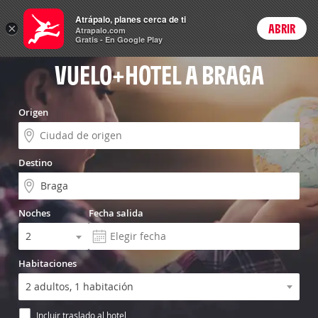
Vuelo+Hotel
Atrápalo, planes cerca de ti
ARS
×
ABRIR
Precios en
Cambiar moneda
Peso argen
Login
Atrapalo.com
Gratis - En Google Play
VUELO+HOTEL A BRAGA
Origen
Destino
Noches
Fecha salida
Habitaciones
Incluir traslado al hotel