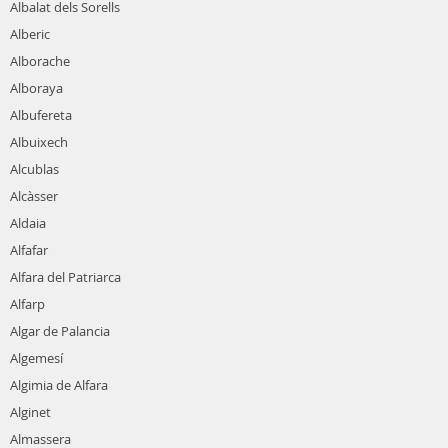
Albalat dels Sorells
Alberic
Alborache
Alboraya
Albufereta
Albuixech
Alcublas
Alcàsser
Aldaia
Alfafar
Alfara del Patriarca
Alfarp
Algar de Palancia
Algemesí
Algimia de Alfara
Alginet
Almassera