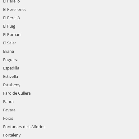
El Perello
El Perellonet
El Perelló
El Puig
El Romaní
El Saler
Eliana
Enguera
Espadilla
Estivella
Estubeny
Faro de Cullera
Faura
Favara
Foios
Fontanars dels Alforins
Fortaleny