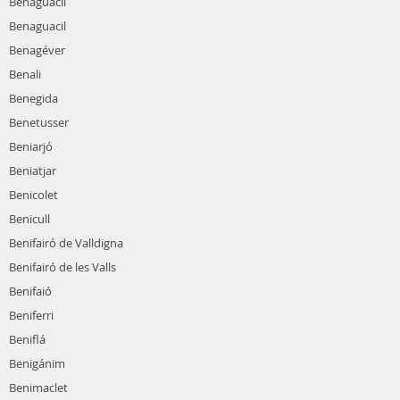
Benaguacil
Benaguacil
Benagéver
Benali
Benegida
Benetusser
Beniarjó
Beniatjar
Benicolet
Benicull
Benifairó de Valldigna
Benifairó de les Valls
Benifaió
Beniferri
Beniflá
Benigánim
Benimaclet