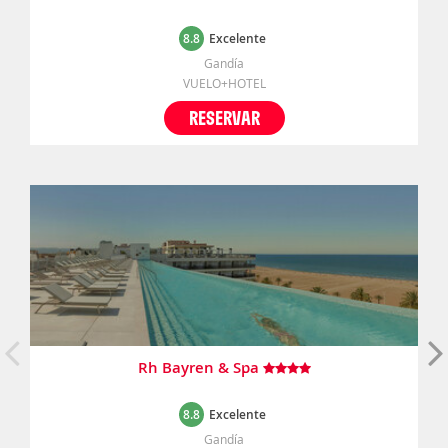
8.8
Excelente
Gandía
VUELO+HOTEL
RESERVAR
Rh Bayren & Spa
8.8
Excelente
Gandía