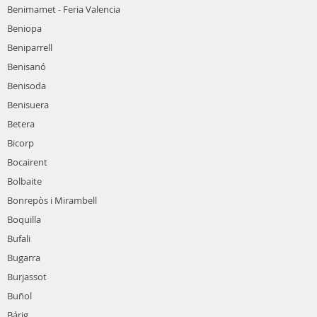
Benimamet - Feria Valencia
Beniopa
Beniparrell
Benisanó
Benisoda
Benisuera
Betera
Bicorp
Bocairent
Bolbaite
Bonrepòs i Mirambell
Boquilla
Bufali
Bugarra
Burjassot
Buñol
Bárig