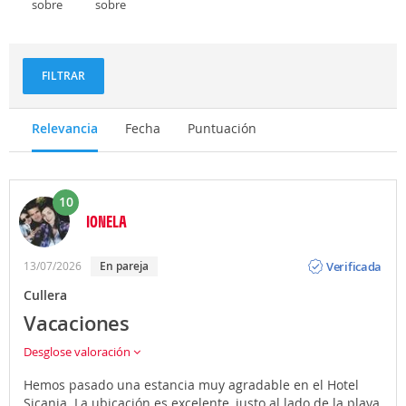
sobre
sobre
Deportes
Gastronomía
y
aventuras
FILTRAR
Relevancia
Fecha
Puntuación
10
IONELA
Opinión
Verificada
13/07/2026
En pareja
Cullera
Vacaciones
Desglose valoración
Hemos pasado una estancia muy agradable en el Hotel
Sicania. La ubicación es excelente, justo al lado de la playa,