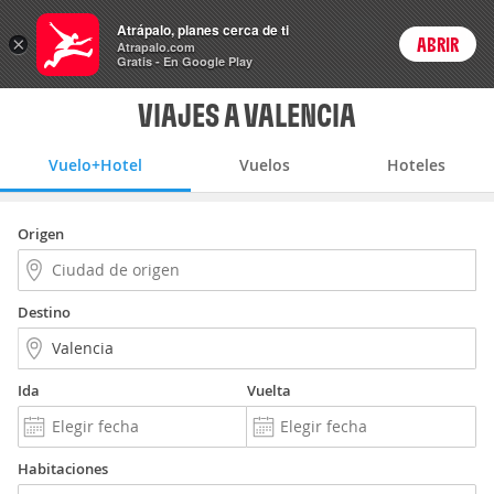
Vuelo+Hotel
Atrápalo, planes cerca de ti
ARS
×
ABRIR
Precios en
Cambiar moneda
Peso argen
Login
Atrapalo.com
Gratis - En Google Play
VIAJES A VALENCIA
Vuelo+Hotel
Vuelos
Hoteles
Origen
Destino
Ida
Vuelta
Habitaciones