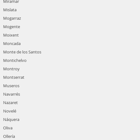
Miramar
Mislata
Mogarraz
Mogente
Moixent
Moncada
Monte de los Santos
Montichelvo
Montroy
Montserrat
Museros
Navarrés
Nazaret
Novelé
Náquera
Oliva
Ollería