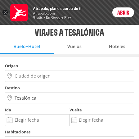
Vuelo+Hotel
Atrápalo, planes cerca de ti
ARS
×
ABRIR
Precios en
Cambiar moneda
Peso argen
Login
Atrapalo.com
Gratis - En Google Play
VIAJES A TESALÓNICA
Vuelo+Hotel
Vuelos
Hoteles
Origen
Destino
Ida
Vuelta
Habitaciones