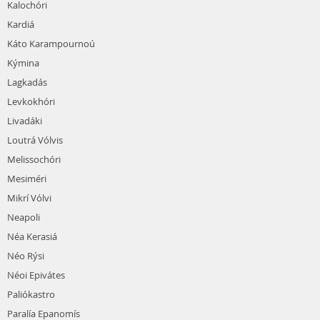
Kalochóri
Kardiá
Káto Karampournoú
Kýmina
Lagkadás
Levkokhóri
Livadáki
Loutrá Vólvis
Melissochóri
Mesiméri
Mikrí Vólvi
Neapoli
Néa Kerasiá
Néo Rýsi
Néoi Epivátes
Paliókastro
Paralía Epanomís