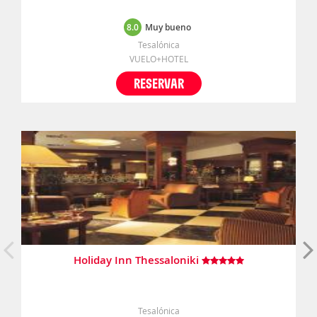
8.0
Muy bueno
Tesalónica
VUELO+HOTEL
RESERVAR
Holiday Inn Thessaloniki
Tesalónica