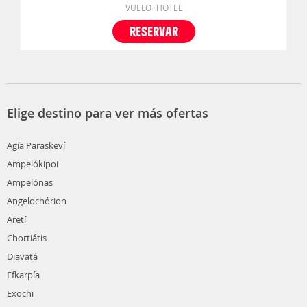
VUELO+HOTEL
RESERVAR
Elige destino para ver más ofertas
Agía Paraskeví
Ampelókipoi
Ampelónas
Angelochórion
Aretí
Chortiátis
Diavatá
Efkarpía
Exochi