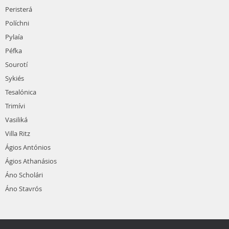
Peristerá
Políchni
Pylaía
Péfka
Sourotí
Sykiés
Tesalónica
Trimívi
Vasiliká
Villa Ritz
Ágios Antónios
Ágios Athanásios
Áno Scholári
Áno Stavrós