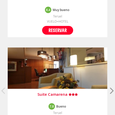
8.4
Muy bueno
Teruel
VUELO+HOTEL
RESERVAR
Suite Camarena
7.8
Bueno
Teruel