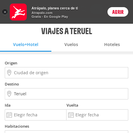
Vuelo+Hotel
Atrápalo, planes cerca de ti
ARS
×
ABRIR
Precios en
Cambiar moneda
Peso argen
Login
Atrapalo.com
Gratis - En Google Play
VIAJES A TERUEL
Vuelo+Hotel
Vuelos
Hoteles
Origen
Destino
Ida
Vuelta
Habitaciones