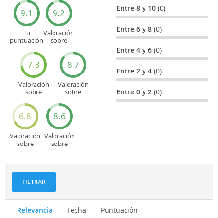
Entre 8 y 10
(0)
9.1
9.2
Entre 6 y 8
(0)
Tu
Valoración
puntuación
sobre
general
Cultura
Entre 4 y 6
(0)
7.3
8.7
Entre 2 y 4
(0)
Valoración
Valoración
Entre 0 y 2
(0)
sobre
sobre
Entretenimiento
Recorridos
turísticos
6.8
8.6
Valoración
Valoración
sobre
sobre
Deportes
Gastronomía
y
aventuras
FILTRAR
Relevancia
Fecha
Puntuación