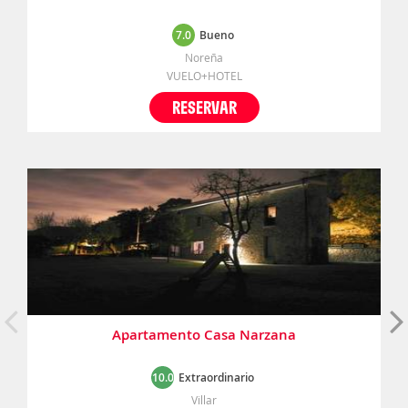
7.0
Bueno
Noreña
VUELO+HOTEL
RESERVAR
Apartamento Casa Narzana
10.0
Extraordinario
Villar