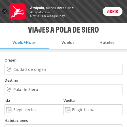
Vuelo+Hotel
Atrápalo, planes cerca de ti
ARS
×
ABRIR
Precios en
Cambiar moneda
Peso argen
Login
Atrapalo.com
Gratis - En Google Play
VIAJES A POLA DE SIERO
Vuelo+Hotel
Vuelos
Hoteles
Origen
Destino
Ida
Vuelta
Habitaciones