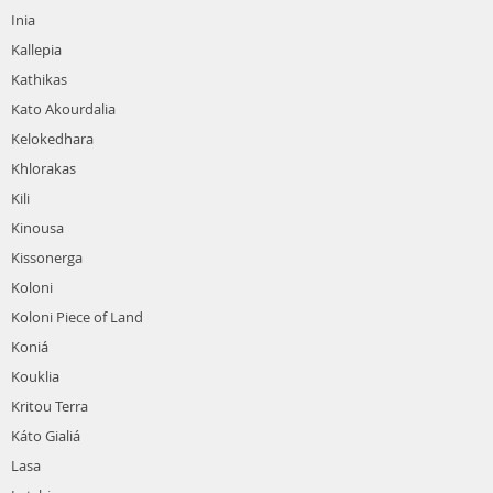
Inia
Kallepia
Kathikas
Kato Akourdalia
Kelokedhara
Khlorakas
Kili
Kinousa
Kissonerga
Koloni
Koloni Piece of Land
Koniá
Kouklia
Kritou Terra
Káto Gialiá
Lasa