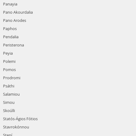
Panayia
Pano Akourdalia
Pano Arodes
Paphos
Pendalia
Peristerona
Peyia
Polemi
Pomos
Prodromi
Psáthi
Salamiou
Simou
Skoúlli
Statós-Ágios Fótios
Stavrokónnou
Stení