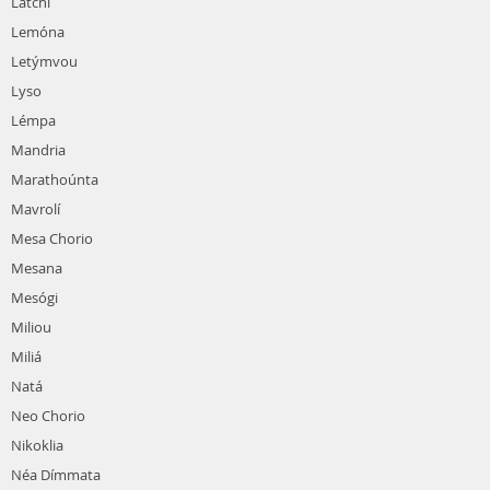
Latchi
Lemóna
Letýmvou
Lyso
Lémpa
Mandria
Marathoúnta
Mavrolí
Mesa Chorio
Mesana
Mesógi
Miliou
Miliá
Natá
Neo Chorio
Nikoklia
Néa Dímmata