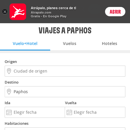
Vuelo+Hotel
Atrápalo, planes cerca de ti
ARS
×
ABRIR
Precios en
Cambiar moneda
Peso argen
Login
Atrapalo.com
Gratis - En Google Play
VIAJES A PAPHOS
Vuelo+Hotel
Vuelos
Hoteles
Origen
Destino
Ida
Vuelta
Habitaciones