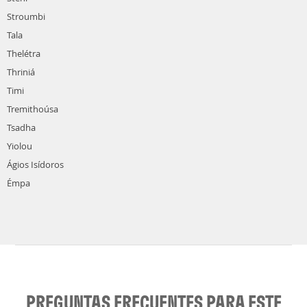
Stroumbi
Tala
Thelétra
Thriniá
Timi
Tremithoúsa
Tsadha
Yiolou
Ágios Isídoros
Émpa
PREGUNTAS FRECUENTES PARA ESTE