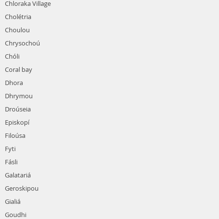
Chloraka Village
Cholétria
Choulou
Chrysochoú
Chóli
Coral bay
Dhora
Dhrymou
Droúseia
Episkopí
Filoúsa
Fyti
Fásli
Galatariá
Geroskipou
Gialiá
Goudhi