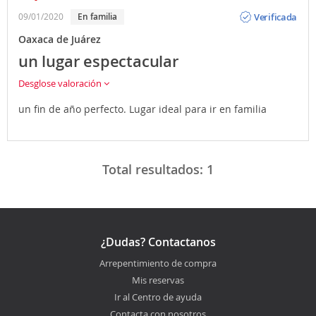
Opinión
Verificada
09/01/2020
En familia
Oaxaca de Juárez
un lugar espectacular
Desglose valoración
un fin de año perfecto. Lugar ideal para ir en familia
Total resultados:
1
¿Dudas? Contactanos
Arrepentimiento de compra
Mis reservas
Ir al Centro de ayuda
Contacta con nosotros