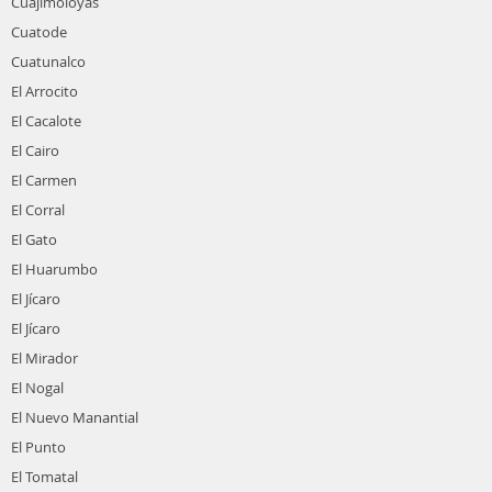
Cuajimoloyas
Cuatode
Cuatunalco
El Arrocito
El Cacalote
El Cairo
El Carmen
El Corral
El Gato
El Huarumbo
El Jícaro
El Jícaro
El Mirador
El Nogal
El Nuevo Manantial
El Punto
El Tomatal