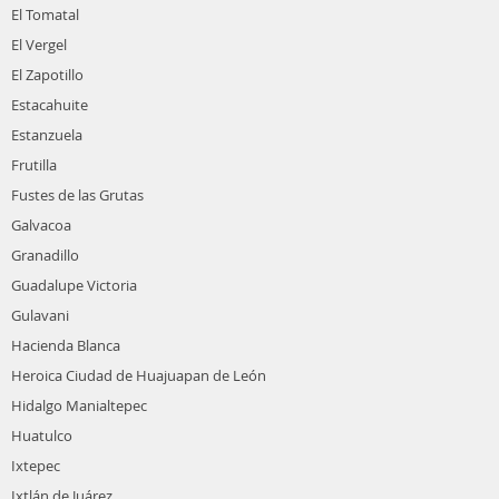
El Tomatal
El Vergel
El Zapotillo
Estacahuite
Estanzuela
Frutilla
Fustes de las Grutas
Galvacoa
Granadillo
Guadalupe Victoria
Gulavani
Hacienda Blanca
Heroica Ciudad de Huajuapan de León
Hidalgo Manialtepec
Huatulco
Ixtepec
Ixtlán de Juárez