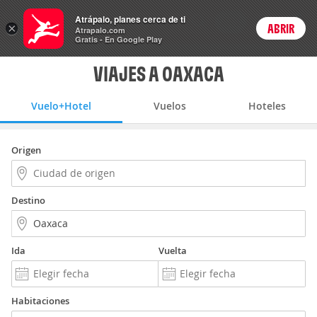
Vuelo+Hotel
Atrápalo, planes cerca de ti
ARS
×
ABRIR
Precios en
Cambiar moneda
Peso argen
Login
Atrapalo.com
Gratis - En Google Play
VIAJES A OAXACA
Vuelo+Hotel
Vuelos
Hoteles
Origen
Destino
Ida
Vuelta
Habitaciones