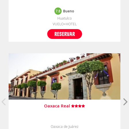
7.8
Bueno
Huatulco
VUELO+HOTEL
RESERVAR
Oaxaca Real
Oaxaca de Juárez