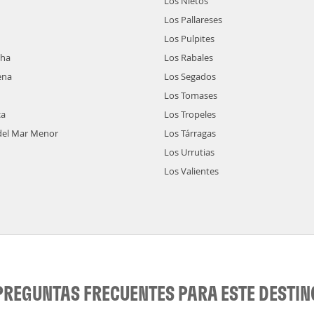
Los Nietos
Los Pallareses
Los Pulpites
cha
Los Rabales
ena
Los Segados
Los Tomases
ca
Los Tropeles
del Mar Menor
Los Tárragas
Los Urrutias
Los Valientes
PREGUNTAS FRECUENTES PARA ESTE DESTIN