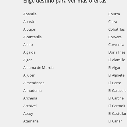
Elige destino para ver más ofertas
Abanilla
Churra
Abarán
Cieza
Albujón
Cobatillas
Alcantarilla
Corvera
Aledo
Corverica
Algaida
Doña Inés
Algar
El Alamillo
Alhama de Murcia
El Algar
Aljucer
El Aljibete
Almendricos
El Berro
Almudema
El Caracole
Archena
El Carche
Archivel
El Carmolí
Ascoy
El Castellar
Atamaría
El Cañar