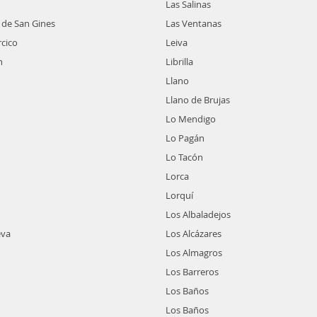
Las Salinas
 de San Gines
Las Ventanas
rcico
Leiva
n
Librilla
Llano
Llano de Brujas
Lo Mendigo
Lo Pagán
Lo Tacón
Lorca
Lorquí
Los Albaladejos
eva
Los Alcázares
Los Almagros
Los Barreros
Los Baños
Los Baños