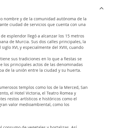
smo nombre y de la comunidad autónoma de la
rtante ciudad de servicios que cuenta con una
 de esplendor llegó a alcanzar los 15 metros
bana de Murcia. Sus dos calles principales, la
 siglo XVI, y especialmente del XVIII, cuando
ene sus tradiciones en lo que a fiestas se
de los principales actos de las denominadas
ba de la unión entre la ciudad y su huerta.
, numerosos templos como los de la Merced, San
nto, el Hotel Victoria, el Teatro Romea y
s restos artísticos e históricos como el
 gran valor medioambiental, como los
l consumo de vegetales y hortalizas. Así,