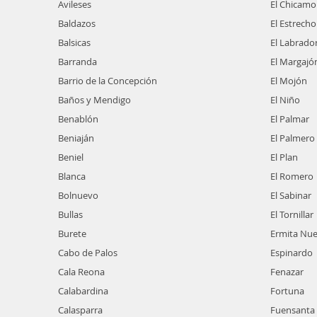
Avileses
El Chicamo
Baldazos
El Estrecho
Balsicas
El Labrado
Barranda
El Margajó
Barrio de la Concepción
El Mojón
Baños y Mendigo
El Niño
Benablón
El Palmar
Beniaján
El Palmero
Beniel
El Plan
Blanca
El Romero
Bolnuevo
El Sabinar
Bullas
El Tornillar
Burete
Ermita Nu
Cabo de Palos
Espinardo
Cala Reona
Fenazar
Calabardina
Fortuna
Calasparra
Fuensanta