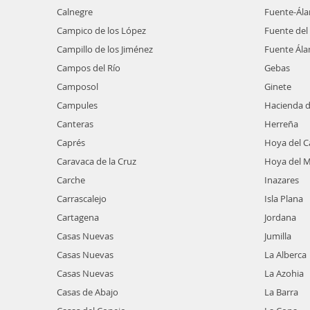
Calnegre
Fuente-Ál
Campico de los López
Fuente del
Campillo de los Jiménez
Fuente Ál
Campos del Río
Gebas
Camposol
Ginete
Campules
Hacienda d
Canteras
Herreña
Caprés
Hoya del 
Caravaca de la Cruz
Hoya del M
Carche
Inazares
Carrascalejo
Isla Plana
Cartagena
Jordana
Casas Nuevas
Jumilla
Casas Nuevas
La Alberca
Casas Nuevas
La Azohia
Casas de Abajo
La Barra