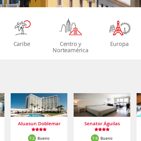
Caribe
Centro y
Europa
Norteamérica
Aluasun Doblemar
Senator Águilas
7.2
Bueno
7.9
Bueno