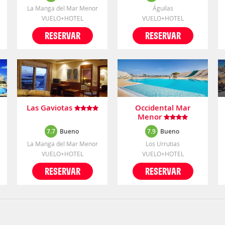
La Manga del Mar Menor
Águilas
VUELO+HOTEL
VUELO+HOTEL
RESERVAR
RESERVAR
e
Las Gaviotas
Occidental Mar
Menor
7.7
Bueno
7.9
Bueno
La Manga del Mar Menor
Los Urrutias
VUELO+HOTEL
VUELO+HOTEL
RESERVAR
RESERVAR