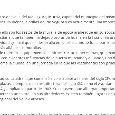
ro del valle del Río Segura,
Murcia
, capital del municipio del mi
ínsula Ibérica, a orillas del río Segura y es actualmente una impo
ello son los restos de la muralla de época árabe (que en su época
cristiana, que también ha dejado profunda huella en la fisonomía ur
tividad gremial que se desarrolló en la urbe, aunque fue a partir del
s allá de sus murallas.
 todos los equipamientos e infraestructuras necesarias, que manti
, con evidentes influencias de la huerta murciana y el Bando, uno 
 toma la ciudad, en una jornada en la que las vestimentas son prue
udad su catedral, que comenzó a construirse a finales del siglo XIV
plazas, ejemplos de la arquitectura del siglo XIX, como el Ayuntamie
47 y ampliado a partir de 1902. Sus museos, que albergan importante
n merecen una vista. En sus alrededores existen también lugares de
egional del Valle-Carrasco.
a importancia de la huerta en la gastronomía murciana, predomina e