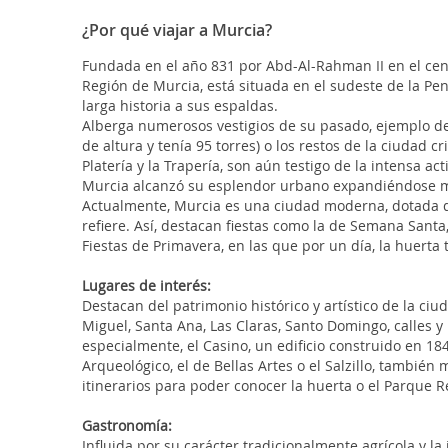
¿Por qué viajar a Murcia?
Fundada en el año 831 por Abd-Al-Rahman II en el cent
Región de Murcia, está situada en el sudeste de la Pen
larga historia a sus espaldas.
Alberga numerosos vestigios de su pasado, ejemplo de 
de altura y tenía 95 torres) o los restos de la ciudad 
Platería y la Trapería, son aún testigo de la intensa ac
Murcia alcanzó su esplendor urbano expandiéndose má
Actualmente, Murcia es una ciudad moderna, dotada de
refiere. Así, destacan fiestas como la de Semana Santa
Fiestas de Primavera, en las que por un día, la huerta
Lugares de interés:
Destacan del patrimonio histórico y artístico de la ci
Miguel, Santa Ana, Las Claras, Santo Domingo, calles y 
especialmente, el Casino, un edificio construido en 18
Arqueológico, el de Bellas Artes o el Salzillo, tambié
itinerarios para poder conocer la huerta o el Parque R
Gastronomía:
Influida por su carácter tradicionalmente agrícola y l