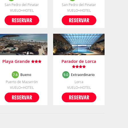
San Pedro del Pinatar
San Pedro del Pinatar
VUELO+HOTEL
VUELO+HOTEL
RESERVAR
RESERVAR
Playa Grande
Parador de Lorca
7.6
Bueno
9.0
Extraordinario
Puerto de Mazarrón
Lorca
VUELO+HOTEL
VUELO+HOTEL
RESERVAR
RESERVAR