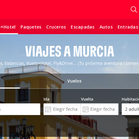
Paquetes
Cruceros
Escapadas
Autos
Entradas
o+Hotel
VIAJES A MURCIA
os, Estancias, Vuelo+Hotel, Fly&Drive... ¡Tu próxima aventura comien
Vuelos
Ida
Vuelta
Habitaci