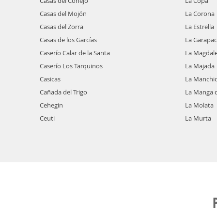
Casas del Conejo
La Copa
Casas del Mojón
La Corona
Casas del Zorra
La Estrella
Casas de los Garcías
La Garapa
Caserío Calar de la Santa
La Magdal
Caserío Los Tarquinos
La Majada
Casicas
La Manchi
Cañada del Trigo
La Manga 
Cehegin
La Molata
Ceuti
La Murta