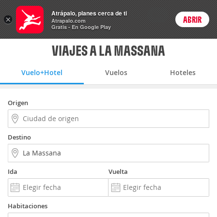
Vuelo+Hotel
Atrápalo, planes cerca de ti
ARS
×
ABRIR
Precios en
Cambiar moneda
Peso argen
Login
Atrapalo.com
Gratis - En Google Play
VIAJES A LA MASSANA
Vuelo+Hotel
Vuelos
Hoteles
Origen
Destino
Ida
Vuelta
Habitaciones