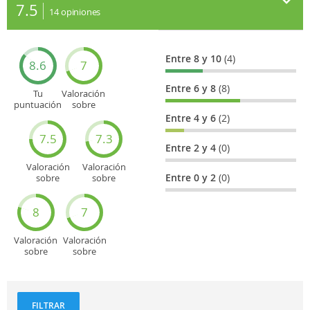
7.5
14
opiniones
Entre 8 y 10
(4)
8.6
7
Entre 6 y 8
(8)
Tu
Valoración
puntuación
sobre
general
Cultura
Entre 4 y 6
(2)
7.5
7.3
Entre 2 y 4
(0)
Valoración
Valoración
Entre 0 y 2
(0)
sobre
sobre
Entretenimiento
Recorridos
turísticos
8
7
Valoración
Valoración
sobre
sobre
Deportes
Gastronomía
y
aventuras
FILTRAR