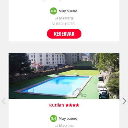
8.0
Muy bueno
La Massana
VUELO+HOTEL
RESERVAR
Rutllan
8.4
Muy bueno
La Massana