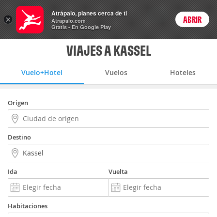
Vuelo+Hotel
Atrápalo, planes cerca de ti
ARS
×
ABRIR
Precios en
Cambiar moneda
Peso argen
Login
Atrapalo.com
Gratis - En Google Play
VIAJES A KASSEL
Vuelo+Hotel
Vuelos
Hoteles
Origen
Destino
Ida
Vuelta
Habitaciones