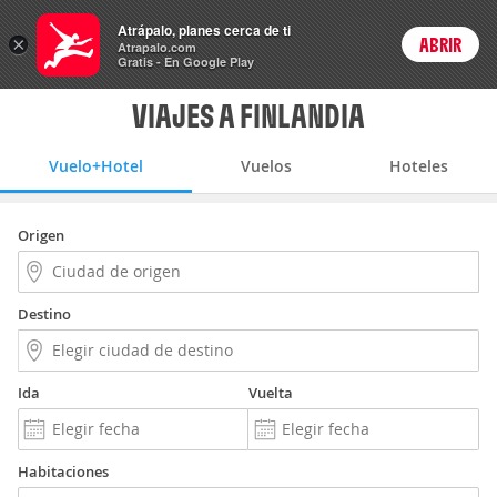
Vuelo+Hotel
Atrápalo, planes cerca de ti
ARS
×
ABRIR
Precios en
Cambiar moneda
Peso argen
Login
Atrapalo.com
Gratis - En Google Play
VIAJES A FINLANDIA
Vuelo+Hotel
Vuelos
Hoteles
Origen
Destino
Ida
Vuelta
Habitaciones