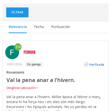
y
aventuras
FILTRAR
Relevancia
Fecha
Puntuación
7.0
FERRAN
Opinión
Verificada
19/01/2024
En pareja
Rovaniemi
Val la pena anar a l'hivern.
Desglose valoración
Val la pena anar a l'hivern. Millor època al febrer o març,
encara hi ha força neu i els dies són més llargs.
Excursions i les típiques activitats. No us perdeu en la