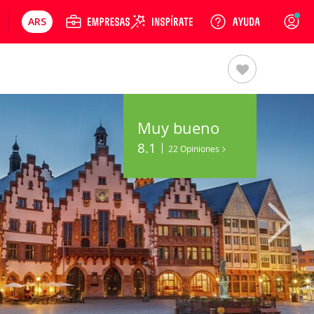
ARS
Precios en
Cambiar moneda
Peso argentino
Login
Muy bueno
8.1
22 Opiniones