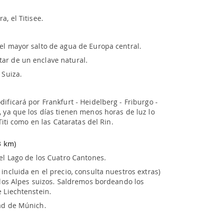
a, el Titisee.
el mayor salto de agua de Europa central.
ar de un enclave natural.
 Suiza.
ificará por Frankfurt - Heidelberg - Friburgo -
, ya que los días tienen menos horas de luz lo
 Titi como en las Cataratas del Rin.
3 km)
del Lago de los Cuatro Cantones.
incluida en el precio, consulta nuestros extras)
a los Alpes suizos. Saldremos bordeando los
e Liechtenstein.
dad de Múnich.