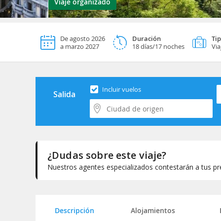
Viaje organizado
De agosto 2026
Duración
Tip
a marzo 2027
18 días/17 noches
Via
S
Incluir vuelos
Salida
¿Dudas sobre este viaje?
Nuestros agentes especializados contestarán a tus pre
Selecciona la categoría del alojamiento
Descripción
Alojamientos