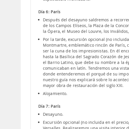
Día 6: París
Después del desayuno saldremos a recorrer
de los Campos Elíseos, la Plaza de la Concor
la Ópera, el Museo del Louvre, los Inválidos,
Por la tarde, excursión opcional (no incluida
Montmartre, emblemático rincón de París, c
ser la cuna de los impresionistas. En él e
hasta la Basílica del Sagrado Corazón de Je
el Barrio Latino, que debe su nombre a la 
comunicaban en latín. Tendremos una vista
donde entenderemos el porqué de su import
nuestro guía nos explicará sobre lo acontec
mayor obra de restauración del siglo XXI.
Alojamiento.
Día 7: París
Desayuno.
Excursión opcional (no incluida en el precio
Versalles. Realizaremos una visita interior 