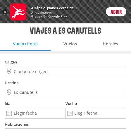
Vuelo+Hotel
Atrápalo, planes cerca de ti
ARS
×
ABRIR
Precios en
Cambiar moneda
Peso argen
Login
Atrapalo.com
Gratis - En Google Play
VIAJES A ES CANUTELLS
Vuelo+Hotel
Vuelos
Hoteles
Origen
Destino
Ida
Vuelta
Habitaciones