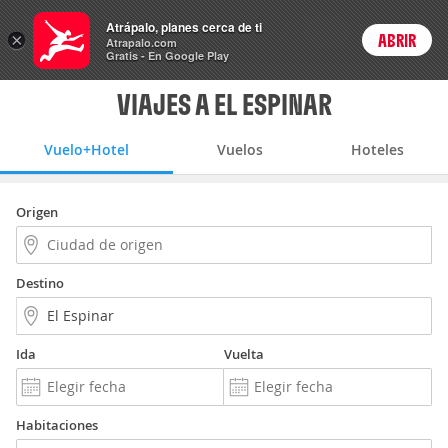
Vuelo+Hotel
Atrápalo, planes cerca de ti
ARS
×
ABRIR
Precios en
Cambiar moneda
Peso argen
Login
Atrapalo.com
Gratis - En Google Play
VIAJES A EL ESPINAR
Vuelo+Hotel
Vuelos
Hoteles
Origen
Destino
Ida
Vuelta
Habitaciones