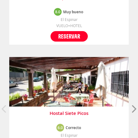
8.0
Muy bueno
El Espinar
VUELO+HOTEL
RESERVAR
Hostal Siete Picos
6.0
Correcto
El Espinar