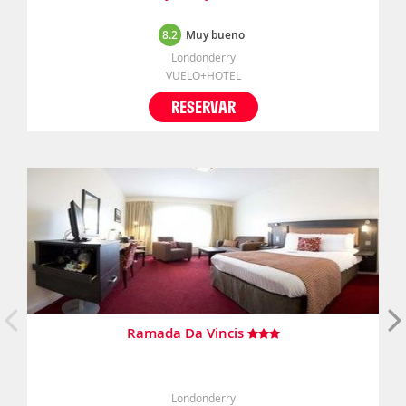
8.2
Muy bueno
Londonderry
VUELO+HOTEL
RESERVAR
Ramada Da Vincis
Londonderry