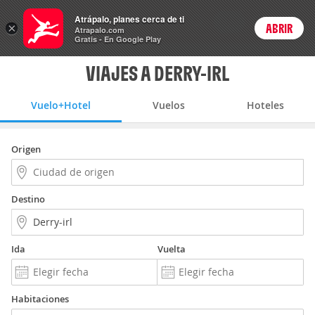
Vuelo+Hotel
Atrápalo, planes cerca de ti
ARS
×
ABRIR
Precios en
Cambiar moneda
Peso argen
Login
Atrapalo.com
Gratis - En Google Play
VIAJES A DERRY-IRL
Vuelo+Hotel
Vuelos
Hoteles
Origen
Destino
Ida
Vuelta
Habitaciones