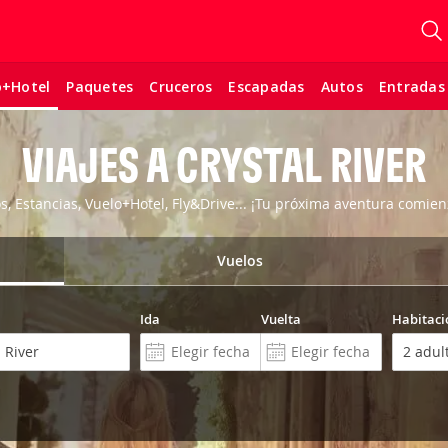
Paquetes
Cruceros
Escapadas
Autos
Entradas
o+Hotel
VIAJES A CRYSTAL RIVER
os, Estancias, Vuelo+Hotel, Fly&Drive... ¡Tu próxima aventura comien
Vuelos
Ida
Vuelta
Habitaci