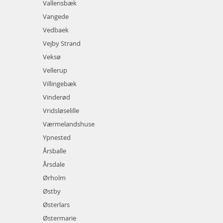
Vallensbæk
Vangede
Vedbaek
Vejby Strand
Veksø
Vellerup
Villingebæk
Vinderød
Vridsløselille
Værmelandshuse
Ypnested
Årsballe
Årsdale
Ørholm
Østby
Østerlars
Østermarie