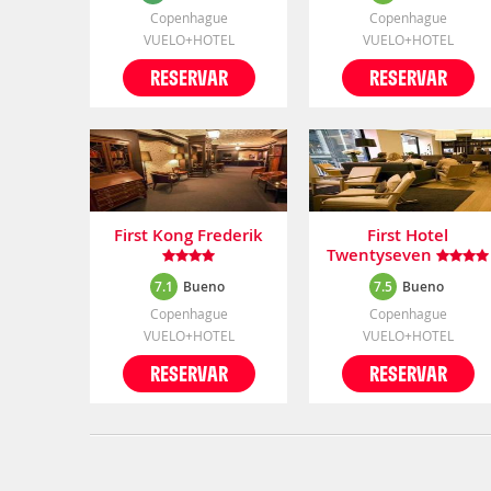
Copenhague
Copenhague
VUELO+HOTEL
VUELO+HOTEL
RESERVAR
RESERVAR
First Kong Frederik
First Hotel
Twentyseven
7.1
Bueno
7.5
Bueno
Copenhague
Copenhague
VUELO+HOTEL
VUELO+HOTEL
RESERVAR
RESERVAR