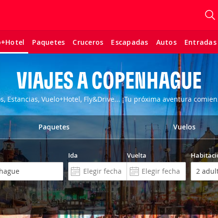
Paquetes
Cruceros
Escapadas
Autos
Entradas
o+Hotel
VIAJES A COPENHAGUE
os, Estancias, Vuelo+Hotel, Fly&Drive... ¡Tu próxima aventura comien
Paquetes
Vuelos
Ida
Vuelta
Habitaci