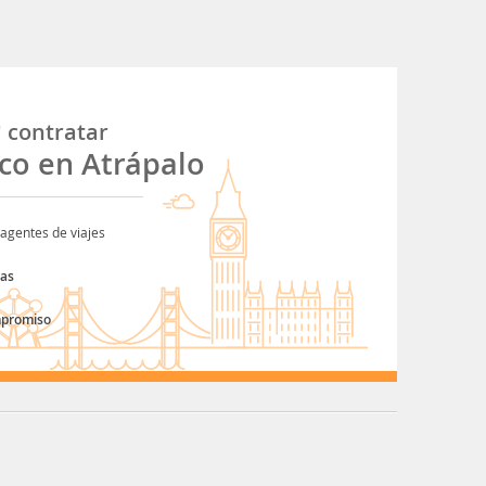
é
contratar
ico en Atrápalo
agentes de viajes
tas
mpromiso