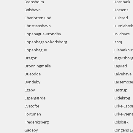
Brønsholm
Hornbæk
Bølshavn
Horsens
Charlottenlund
Hulerød
Christianshavn
Humlebæk
Copenague-Brondby
Hvidovre
Copenhagen-Skodsborg
Ishoj
Copenhague
Julebækhu
Dragor
Jægersbor
Dronningmølle
Kajerød
Dueodde
Kalvehave
Dyndeby
Karsemose
Egeby
Kastrup
Espergærde
Kildekrog
Evetofte
Kirke-Esb
Fortunen
Kirke-Værl
Frederiksberg
Kolsbæk
Gadeby
Kongens L