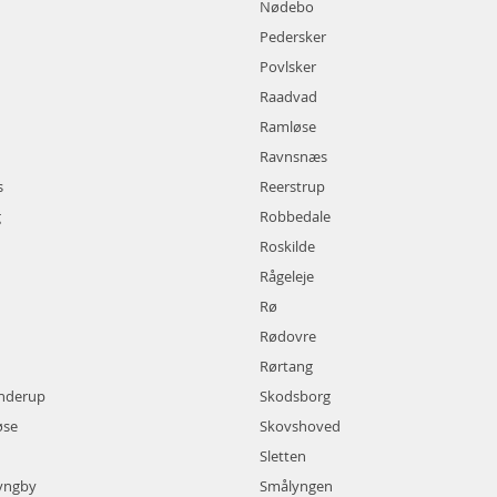
Nødebo
Pedersker
Povlsker
Raadvad
Ramløse
Ravnsnæs
s
Reerstrup
g
Robbedale
Roskilde
Rågeleje
Rø
Rødovre
Rørtang
ønderup
Skodsborg
øse
Skovshoved
Sletten
yngby
Smålyngen