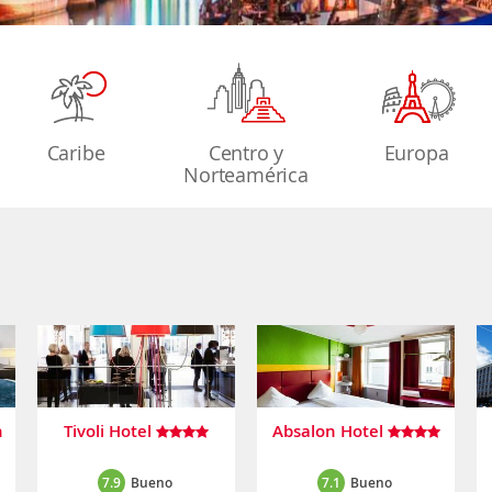
Caribe
Centro y
Europa
Norteamérica
n
Tivoli Hotel
Absalon Hotel
7.9
Bueno
7.1
Bueno