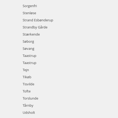
Sorgenfri
Stenløse
Strand Esbønderup
Strandby Gårde
Stærkende
Søborg
Søvang
Taastrup
Taastrup
Tejn
Tikøb
Tisvilde
Tofte
Torslunde
Tårnby
Udsholt