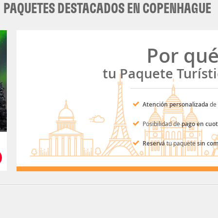
PAQUETES DESTACADOS EN COPENHAGUE
Por qu
tu Paquete Turíst
Atención personalizada
de 
Posibilidad de
pago en cuo
Reservá
tu paquete
sin co