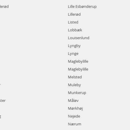
lerød
Lille Esbønderup
Lillerød
Listed
Lobbæk
Louisenlund
Lyngby
Lynge
Maglebylille
Maglebylille
Melsted
r
Muleby
Munkerup
ter
Måløv
Mørkhøj
g
Nejede
Nærum