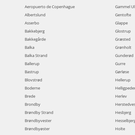
Aeropuerto de Copenhague
Gammel Ul
Albertslund
Gentofte
Asserbo
Glappe
Bakkebjerg
Glostrup
Bakkegårde
Græsted
Balka
Grønholt
Balka Strand
Gunderød
Ballerup
Gurre
Bastrup
Gørløse
Blovstrød
Hellerup
Boderne
Helligpede
Brede
Herlev
Brondby
Herstedves
Brøndby Strand
Hesbjerg
Brøndbyvester
Hesselbjer
Brøndbyøster
Holte