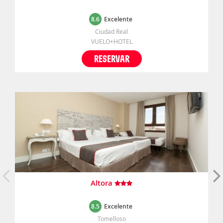
8.6
Excelente
Ciudad Real
VUELO+HOTEL
RESERVAR
Altora
8.5
Excelente
Tomelloso