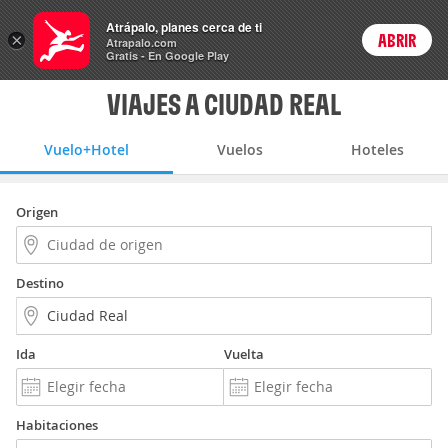
Vuelo+Hotel
Atrápalo, planes cerca de ti
ARS
×
ABRIR
Precios en
Cambiar moneda
Peso argen
Login
Atrapalo.com
Gratis - En Google Play
VIAJES A CIUDAD REAL
Vuelo+Hotel
Vuelos
Hoteles
Origen
Destino
Ida
Vuelta
Habitaciones