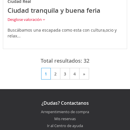
Ciudad Real
Ciudad tranquila y buena feria
Desglose valoración
Buscábamos una escapada como esta con cultura,ocio y
relax...
Total resultados:
32
1
2
3
4
»
¿Dudas? Contactanos
Arrepentimiento de compra
Mis reservas
Ir al Centro de ayuda