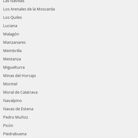
Las Navillas
Los Arenales de la Moscarda
Los Quiles
Luciana
Malagón
Manzanares
Membrilla
Mestanza
Miguelturra
Minas del Horcajo
Montiel
Moral de Calatrava
Navalpino
Navas de Estena
Pedro Muñoz
Picón
Piedrabuena